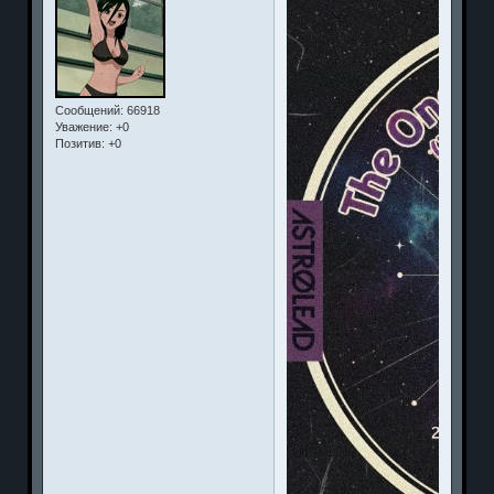
Сообщений:
66918
Уважение:
+0
Позитив:
+0