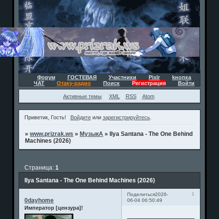
Форум
ГОСТЕВАЯ
Участники
Pixlr
kнопка
ЧАТ
Отаку-радио
Поиск
Регистрация
Войти
Активные темы
XML
RSS
Atom
Приветик, Гость!
Войдите
или
зарегистрируйтесь
.
»
www.prizrak.ws
»
МузыкА
»
Ilya Santana - The One Behind
Machines (2026)
Страница:
1
Ilya Santana - The One Behind Machines (2026)
1
Поделиться
2026-
0dayhome
06-04 06:50:49
Император [цензура]!