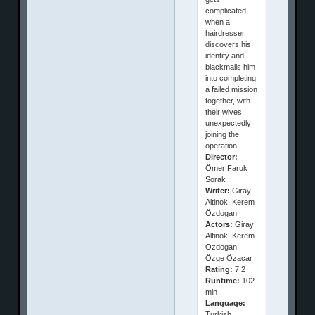
complicated
when a
hairdresser
discovers his
identity and
blackmails him
into completing
a failed mission
together, with
their wives
unexpectedly
joining the
operation.
Director:
Ömer Faruk
Sorak
Writer:
Giray
Altinok, Kerem
Özdogan
Actors:
Giray
Altinok, Kerem
Özdogan,
Özge Özacar
Rating:
7.2
Runtime:
102
min
Language:
Turkish