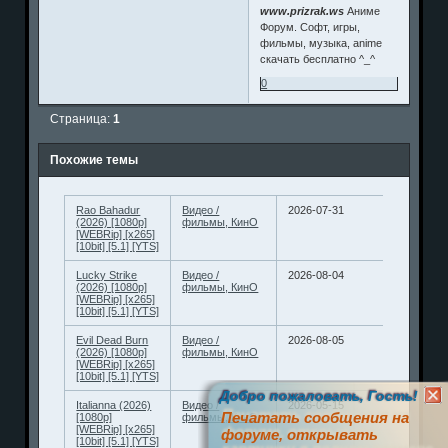
www.prizrak.ws
Аниме
Форум. Софт, игры,
фильмы, музыка, anime
скачать бесплатно ^_^
0
Страница:
1
Похожие темы
Rao Bahadur
Видео /
2026-07-31
(2026) [1080p]
фильмы, КинО
[WEBRip] [x265]
[10bit] [5.1] [YTS]
Lucky Strike
Видео /
2026-08-04
(2026) [1080p]
фильмы, КинО
[WEBRip] [x265]
[10bit] [5.1] [YTS]
Evil Dead Burn
Видео /
2026-08-05
(2026) [1080p]
фильмы, КинО
[WEBRip] [x265]
[10bit] [5.1] [YTS]
Добро пожаловать, Гость!
Italianna (2026)
Видео /
2026-05-15
Печатать сообщения на
[1080p]
фильмы, КинО
[WEBRip] [x265]
форуме, открывать
[10bit] [5.1] [YTS]