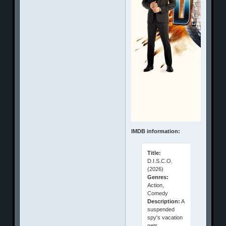
IMDB information:
Title:
D.I.S.C.O.
(2026)
Genres:
Action,
Comedy
Description:
A
suspended
spy's vacation
gets