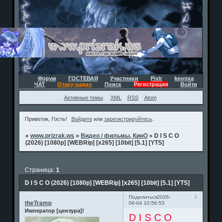
Форум
ГОСТЕВАЯ
Участники
Pixlr
kнопка
ЧАТ
Отаку-радио
Поиск
Регистрация
Войти
Активные темы
XML
RSS
Atom
Приветик, Гость!
Войдите
или
зарегистрируйтесь
.
»
www.prizrak.ws
»
Видео / фильмы, КинО
»
D I S C O
(2026) [1080p] [WEBRip] [x265] [10bit] [5.1] [YTS]
Страница:
1
D I S C O (2026) [1080p] [WEBRip] [x265] [10bit] [5.1] [YTS]
1
Поделиться
2026-
theTramp
06-04 10:56:53
Император [цензура]!
D I S C O