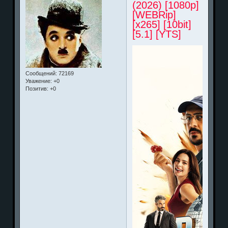
(2026) [1080p]
[WEBRip]
[x265] [10bit]
[5.1] [YTS]
Сообщений:
72169
Уважение:
+0
Позитив:
+0