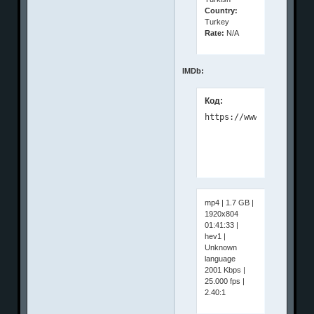
Country:
Turkey
Rate:
N/A
IMDb:
Код:
mp4 | 1.7 GB |
1920x804
01:41:33 |
hev1 |
Unknown
language
2001 Kbps |
25.000 fps |
2.40:1