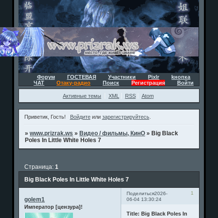
Форум
ГОСТЕВАЯ
Участники
Pixlr
kнопка
ЧАТ
Отаку-радио
Поиск
Регистрация
Войти
Активные темы
XML
RSS
Atom
Приветик, Гость!
Войдите
или
зарегистрируйтесь
.
»
www.prizrak.ws
»
Видео / фильмы, КинО
»
Big Black
Poles In Little White Holes 7
Страница:
1
Big Black Poles In Little White Holes 7
1
Поделиться
2026-
golem1
06-04 13:30:24
Император [цензура]!
Title: Big Black Poles In