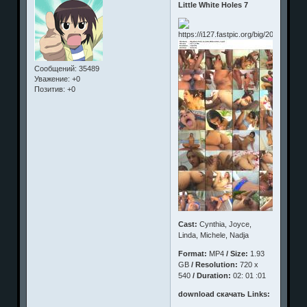
Little White Holes 7
Сообщений:
35489
Уважение:
+0
Позитив:
+0
Cast:
Cynthia, Joyce,
Linda, Michele, Nadja
Format:
MP4
/ Size:
1.93
GB
/ Resolution:
720 x
540
/ Duration:
02: 01 :01
download скачать Links: