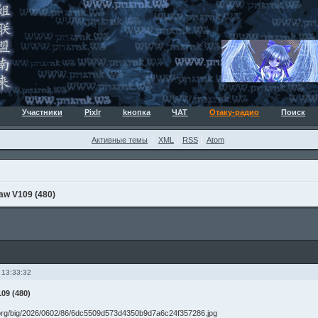
Участники
Pixlr
kнопка
ЧАТ
Отаку-радио
Поиск
Активные темы
XML
RSS
Atom
aw V109 (480)
 13:33:32
109 (480)