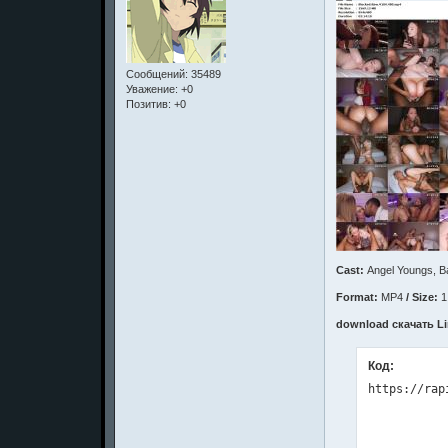
Сообщений:
35489
Уважение:
+0
Позитив:
+0
Cast:
Angel Youngs, B
Format:
MP4
/ Size:
1
download скачать Li
Код: