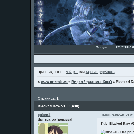
Форум
ГОСТЕВАЯ
Приветик, Гость!
Войдите
или
зарегистрируйтесь
.
»
www.prizrak.ws
»
Видео / фильмы, КинО
»
Blacked R
Страница:
1
Blacked Raw V109 (480)
golem1
Поделиться
2026-06-04
Император [цензура]!
Title: Blacked Raw V