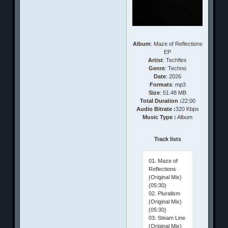
Album
: Maze of Reflections
EP
Artist
: Techflex
Genre
: Techno
Date
: 2026
Formats
: mp3
Size
: 51.48 MB
Total Duration :
22:00
Audio Bitrate :
320 Kbps
Music Type :
Album
Track lists
01. Maze of
Reflections
(Original Mix)
(05:30)
02. Pluralism
(Original Mix)
(05:30)
03. Steam Line
(Original Mix)