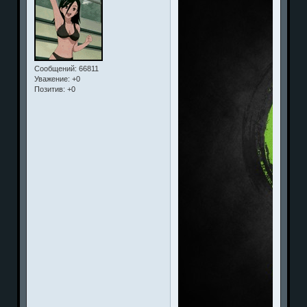
Сообщений:
66811
Уважение:
+0
Позитив:
+0