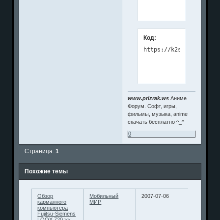
Код:
https://k2s.cc/file/3c
www.prizrak.ws
Аниме
Форум. Софт, игры,
фильмы, музыка, anime
скачать бесплатно ^_^
0
Страница:
1
Похожие темы
Обзор
Мобильный
2007-07-06
карманного
МИР
компьютера
Fujitsu-Siemens
LOOX 720 >>: