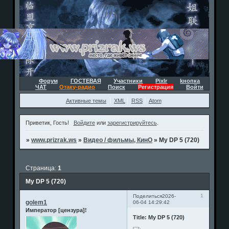
Форум
ГОСТЕВАЯ
Участники
Pixlr
kнопка
ЧАТ
Отаку-радио
Поиск
Регистрация
Войти
Активные темы
XML
RSS
Atom
Приветик, Гость!
Войдите
или
зарегистрируйтесь
.
»
www.prizrak.ws
»
Видео / фильмы, КинО
»
My DP 5 (720)
Страница:
1
My DP 5 (720)
1
Поделиться
2026-
golem1
06-04 14:29:42
Император [цензура]!
Title: My DP 5 (720)