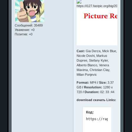
Сообщений:
35489
Уважение:
+0
Позитив:
+0
Cast:
Gia Derza, Mick Blue,
Nicole Doshi, Markus
Dupree, Stefany Kyler,
Alberto Blanco, Venera
Maxima, Christian Clay,
Milan Ponjevic
Format:
MP4
/ Size:
3.37
GB
/ Resolution:
1280 x
720
/ Duration:
02: 33 :44
download скачать Links:
Код: