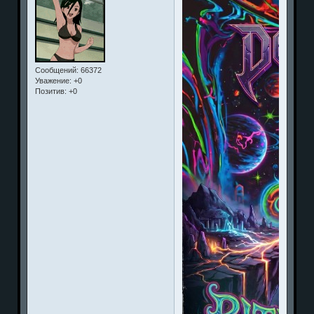
Сообщений:
66372
Уважение:
+0
Позитив:
+0