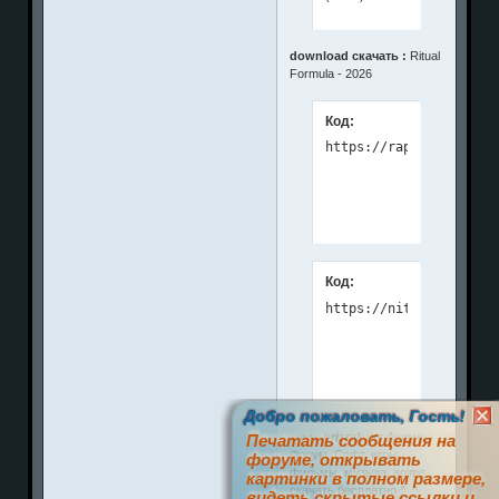
download скачать :
Ritual
Formula - 2026
Код:
Код:
Добро пожаловать, Гость!
www.prizrak.ws
Аниме
Печатать сообщения на
Форум. Софт, игры,
форуме, открывать
фильмы, музыка, anime
картинки в полном размере,
скачать бесплатно ^_^
видеть скрытые ссылки и