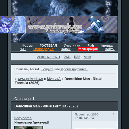
Форум
ГОСТЕВАЯ
Участники
Pixlr
kнопка
ЧАТ
Отаку-радио
Поиск
Регистрация
Войти
Активные темы
XML
RSS
Atom
Приветик, Гость!
Войдите
или
зарегистрируйтесь
.
»
www.prizrak.ws
»
МузыкА
»
Demolition Man - Ritual
Formula (2026)
Страница:
1
Demolition Man - Ritual Formula (2026)
1
Поделиться
2026-
0dayhome
06-04 14:33:49
Император [цензура]!