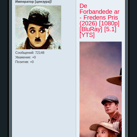
Император [цензура]!
De
Forbandede ar
- Fredens Pris
(2026) [1080p]
[BluRay] [5.1]
[YTS]
Сообщений:
72148
Уважение:
+0
Позитив:
+0