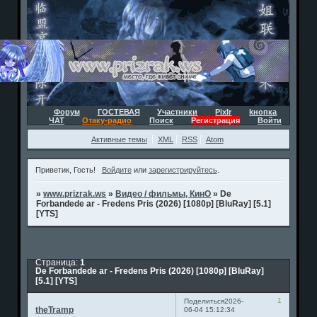
Форум
ГОСТЕВАЯ
Участники
Pixlr
kнопка
ЧАТ
Отаку-радио
Поиск
Регистрация
Войти
Активные темы
XML
RSS
Atom
Приветик, Гость!
Войдите
или
зарегистрируйтесь
.
»
www.prizrak.ws
»
Видео / фильмы, КинО
»
De
Forbandede ar - Fredens Pris (2026) [1080p] [BluRay] [5.1]
[YTS]
Страница:
1
De Forbandede ar - Fredens Pris (2026) [1080p] [BluRay]
[5.1] [YTS]
1
Поделиться
2026-
theTramp
06-04 15:12:34