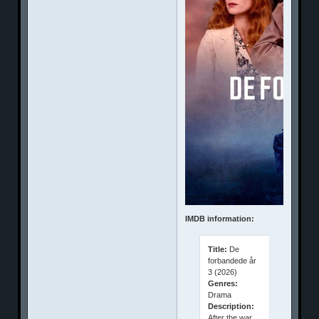
IMDB information:
Title:
De
forbandede år
3 (2026)
Genres:
Drama
Description:
After the war,