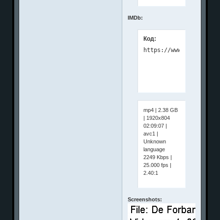
IMDb:
Код:
mp4 | 2.38 GB
| 1920x804
02:09:07 |
avc1 |
Unknown
language
2249 Kbps |
25.000 fps |
2.40:1
Screenshots: