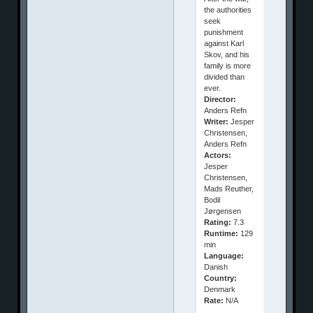
the authorities
seek
punishment
against Karl
Skov, and his
family is more
divided than
ever.
Director:
Anders Refn
Writer:
Jesper
Christensen,
Anders Refn
Actors:
Jesper
Christensen,
Mads Reuther,
Bodil
Jørgensen
Rating:
7.3
Runtime:
129
min
Language:
Danish
Country:
Denmark
Rate:
N/A