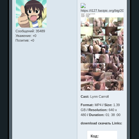
Сообщений:
35489
Уважение:
+0
Позитив:
+0
Cast:
Lynn Carroll
Format:
MP4
/ Size:
1.39
GB
/ Resolution:
640 x
480
/ Duration:
01: 38 :00
download скачать Links:
Код: