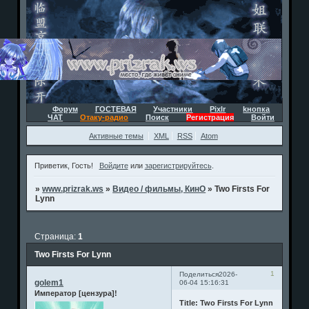
Форум
ГОСТЕВАЯ
Участники
Pixlr
kнопка
ЧАТ
Отаку-радио
Поиск
Регистрация
Войти
Активные темы
XML
RSS
Atom
Приветик, Гость!
Войдите
или
зарегистрируйтесь
.
»
www.prizrak.ws
»
Видео / фильмы, КинО
»
Two Firsts For
Lynn
Страница:
1
Two Firsts For Lynn
1
Поделиться
2026-
golem1
06-04 15:16:31
Император [цензура]!
Title: Two Firsts For Lynn