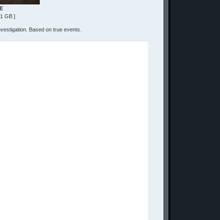
E
.1 GB ]
investigation. Based on true events.