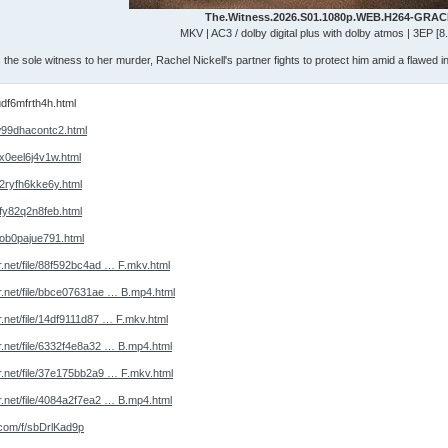
The.Witness.2026.S01.1080p.WEB.H264-GRAC
MKV | AC3 / dolby digital plus with dolby atmos | 3EP [8
s the sole witness to her murder, Rachel Nickell's partner fights to protect him amid a flawed 
/ludf6mfrth4h.html
t/w99dhacontc2.html
/qx0eel6j4v1w.html
/h2ryfh6kke6y.html
/qfy82q2n8feb.html
/gob0pajue791.html
or.net/file/88f592bc4ad … F.mkv.html
or.net/file/bbce07631ae … B.mp4.html
or.net/file/14df9111d87 … F.mkv.html
or.net/file/6332f4e8a32 … B.mp4.html
or.net/file/37e175bb2a9 … F.mkv.html
or.net/file/4084a2f7ea2 … B.mp4.html
e.com/f/sbDrlKad9p