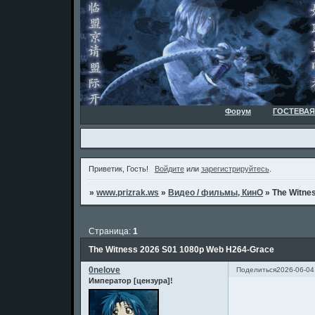
Форум
ГОСТЕВАЯ
Приветик, Гость!
Войдите
или
зарегистрируйтесь
.
»
www.prizrak.ws
»
Видео / фильмы, КинО
»
The Witne
Страница:
1
The Witness 2026 S01 1080p Web H264-Grace
0nelove
Поделиться
2026-06-04
Император [цензура]!