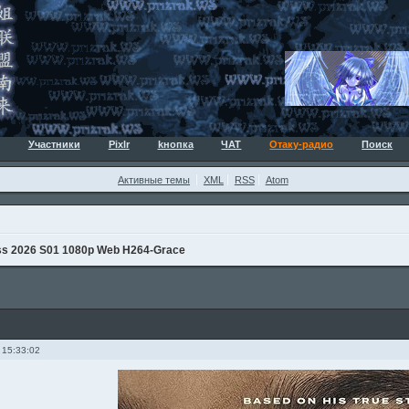
Участники
Pixlr
kнопка
ЧАТ
Отаку-радио
Поиск
Активные темы
XML
RSS
Atom
ss 2026 S01 1080p Web H264-Grace
 15:33:02