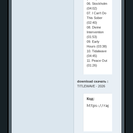
06. Stockholm
(04:02)
07. I Can't Do
This Sober
(02:40)
08. Divine
Intervention
(01:53)
09. Early
Hours (03:38)
10. Tidalwave
(04:45)
11. Peace Out
(01:26)
download скачать :
TITLEWAVE - 2026
Код: