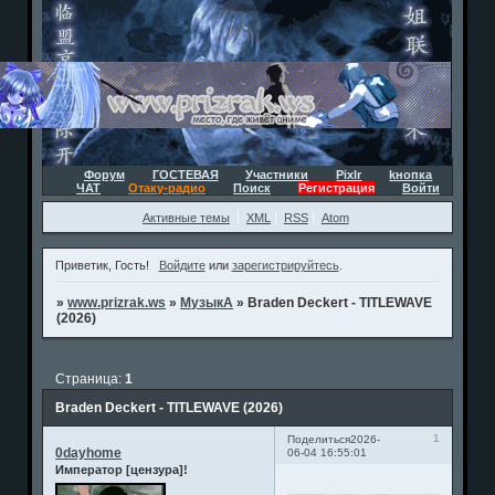
Форум
ГОСТЕВАЯ
Участники
Pixlr
kнопка
ЧАТ
Отаку-радио
Поиск
Регистрация
Войти
Активные темы
XML
RSS
Atom
Приветик, Гость!
Войдите
или
зарегистрируйтесь
.
»
www.prizrak.ws
»
МузыкА
»
Braden Deckert - TITLEWAVE
(2026)
Страница:
1
Braden Deckert - TITLEWAVE (2026)
1
Поделиться
2026-
0dayhome
06-04 16:55:01
Император [цензура]!