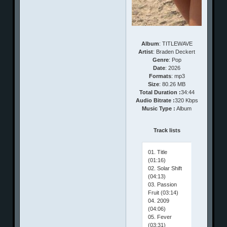
Album
: TITLEWAVE
Artist
: Braden Deckert
Genre
: Pop
Date
: 2026
Formats
: mp3
Size
: 80.26 MB
Total Duration :
34:44
Audio Bitrate :
320 Kbps
Music Type :
Album
Track lists
01. Title
(01:16)
02. Solar Shift
(04:13)
03. Passion
Fruit (03:14)
04. 2009
(04:06)
05. Fever
(03:31)