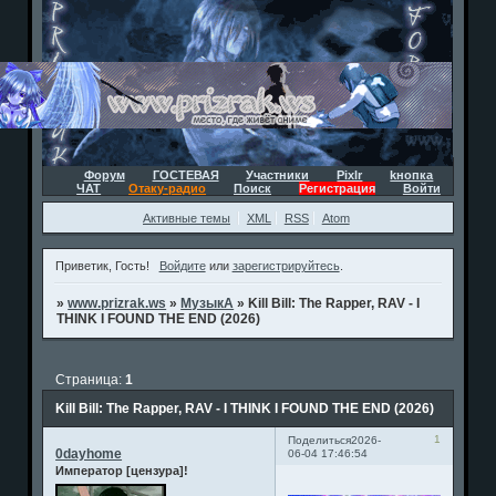
Форум
ГОСТЕВАЯ
Участники
Pixlr
kнопка
ЧАТ
Отаку-радио
Поиск
Регистрация
Войти
Активные темы
XML
RSS
Atom
Приветик, Гость!
Войдите
или
зарегистрируйтесь
.
»
www.prizrak.ws
»
МузыкА
»
Kill Bill: The Rapper, RAV - I
THINK I FOUND THE END (2026)
Страница:
1
Kill Bill: The Rapper, RAV - I THINK I FOUND THE END (2026)
1
Поделиться
2026-
0dayhome
06-04 17:46:54
Император [цензура]!