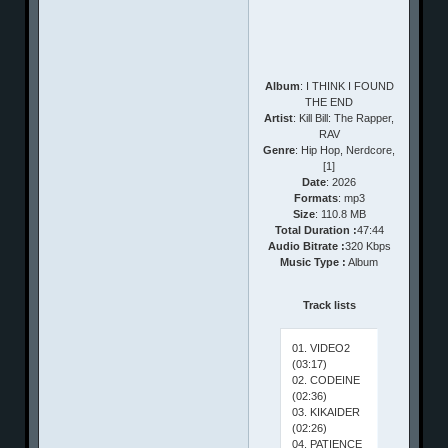
Album
: I THINK I FOUND
THE END
Artist
: Kill Bill: The Rapper,
RAV
Genre
: Hip Hop, Nerdcore,
[1]
Date
: 2026
Formats
: mp3
Size
: 110.8 MB
Total Duration :
47:44
Audio Bitrate :
320 Kbps
Music Type :
Album
Track lists
01. VIDEO2
(03:17)
02. CODEINE
(02:36)
03. KIKAIDER
(02:26)
04. PATIENCE