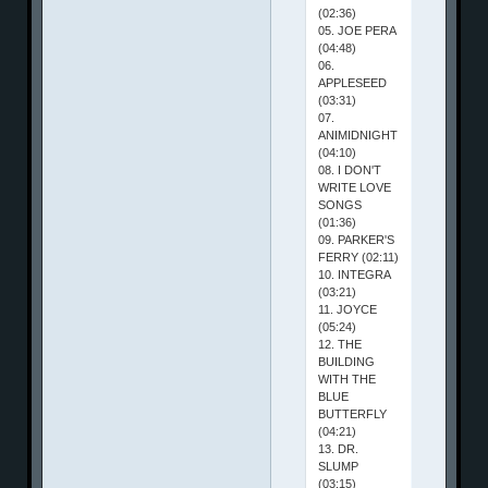
(02:36)
05. JOE PERA
(04:48)
06.
APPLESEED
(03:31)
07.
ANIMIDNIGHT
(04:10)
08. I DON'T
WRITE LOVE
SONGS
(01:36)
09. PARKER'S
FERRY (02:11)
10. INTEGRA
(03:21)
11. JOYCE
(05:24)
12. THE
BUILDING
WITH THE
BLUE
BUTTERFLY
(04:21)
13. DR.
SLUMP
(03:15)