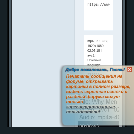
mp4 | 2.1 GB |
1920x1080
02:06:18 |
avc1 |
Unknown
language
Добро пожаловать, Гость!
2249 Kbps |
23.976 fps |
Печатать сообщения на
16:9
форуме, открывать
картинки в полном размере,
видеть скрытые ссылки и
Screenshots:
разделы форума могут
только
зарегистрированные
пользователи!