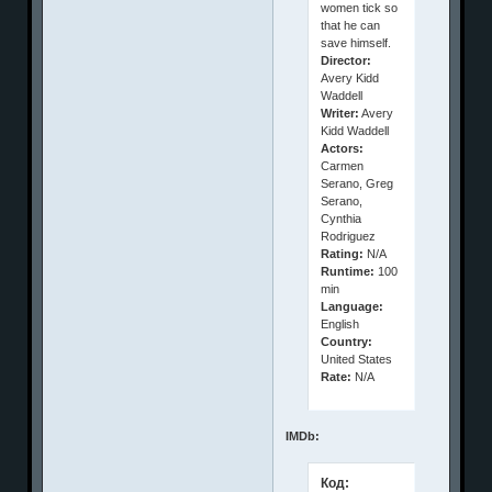
women tick so
that he can
save himself.
Director:
Avery Kidd
Waddell
Writer:
Avery
Kidd Waddell
Actors:
Carmen
Serano, Greg
Serano,
Cynthia
Rodriguez
Rating:
N/A
Runtime:
100
min
Language:
English
Country:
United States
Rate:
N/A
IMDb:
Код: