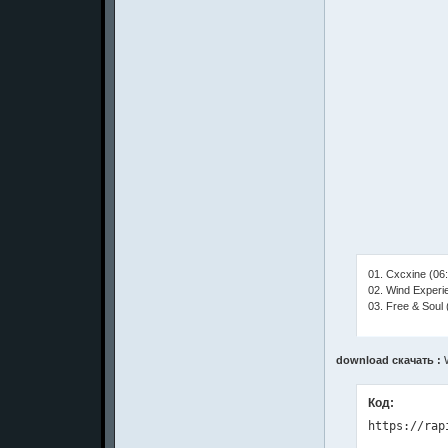
01. Cxcxine (06
02. Wind Experi
03. Free & Soul 
download скачать :
W
Код: