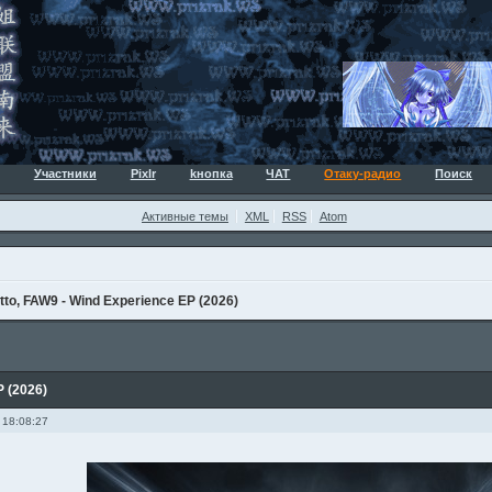
Участники
Pixlr
kнопка
ЧАТ
Отаку-радио
Поиск
Активные темы
XML
RSS
Atom
tto, FAW9 - Wind Experience EP (2026)
P (2026)
 18:08:27