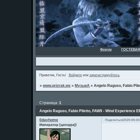
Форум
ГОСТЕВАЯ
Приветик, Гость!
Войдите
или
зарегистрируйтесь
.
»
www.prizrak.ws
»
МузыкА
»
Angelo Raguso, Fabio Pile
Страница:
1
Angelo Raguso, Fabio Piletto, FAW9 - Wind Experience E
0dayhome
Поделиться
2026-06-04
Император [цензура]!