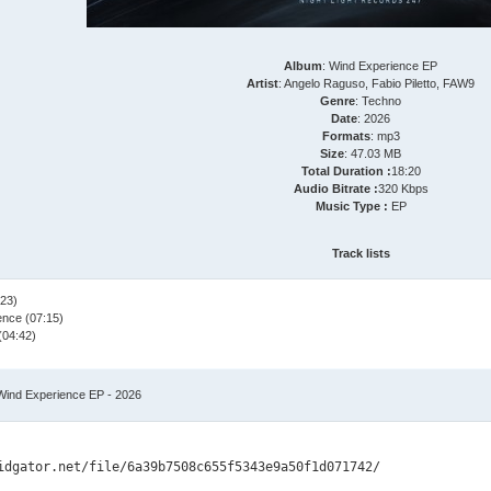
Album
: Wind Experience EP
Artist
: Angelo Raguso, Fabio Piletto, FAW9
Genre
: Techno
Date
: 2026
Formats
: mp3
Size
: 47.03 MB
Total Duration :
18:20
Audio Bitrate :
320 Kbps
Music Type :
EP
Track lists
:23)
ence (07:15)
(04:42)
ind Experience EP - 2026