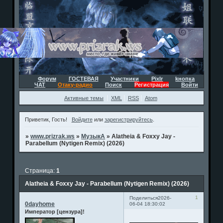
Форум
ГОСТЕВАЯ
Участники
Pixlr
kнопка
ЧАТ
Отаку-радио
Поиск
Регистрация
Войти
Активные темы
XML
RSS
Atom
Приветик, Гость!
Войдите
или
зарегистрируйтесь
.
»
www.prizrak.ws
»
МузыкА
»
Alatheia & Foxxy Jay -
Parabellum (Nytigen Remix) (2026)
Страница:
1
Alatheia & Foxxy Jay - Parabellum (Nytigen Remix) (2026)
1
Поделиться
2026-
0dayhome
06-04 18:30:02
Император [цензура]!