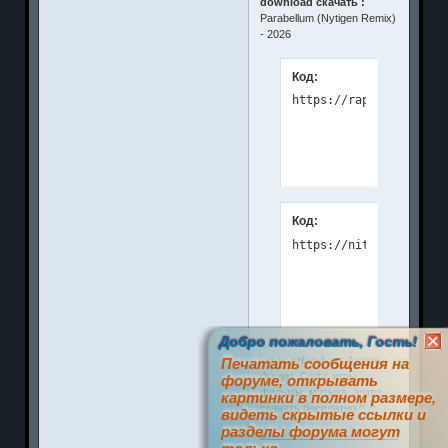
download скачать :
Parabellum (Nytigen Remix)
- 2026
Код:
Код:
Добро пожаловать, Гость!
www.prizrak.ws
Аниме
Печатать сообщения на
Форум. Софт, игры,
форуме, открывать
фильмы, музыка, anime
картинки в полном размере,
скачать бесплатно ^_^
видеть скрытые ссылки и
разделы форума могут
0