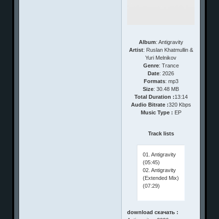
Album
: Antigravity
Artist
: Ruslan Khatmullin &
Yuri Melnikov
Genre
: Trance
Date
: 2026
Formats
: mp3
Size
: 30.48 MB
Total Duration :
13:14
Audio Bitrate :
320 Kbps
Music Type :
EP
Track lists
01. Antigravity
(05:45)
02. Antigravity
(Extended Mix)
(07:29)
download скачать :