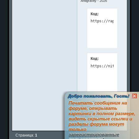
Antigravity - 2026
Код:
Код:
Добро пожаловать, Гость!
www.prizrak.ws
Аниме
Печатать сообщения на
Форум. Софт, игры,
форуме, открывать
фильмы, музыка, anime
картинки в полном размере,
скачать бесплатно ^_^
видеть скрытые ссылки и
разделы форума могут
0
только
зарегистрированные
Страница:
1