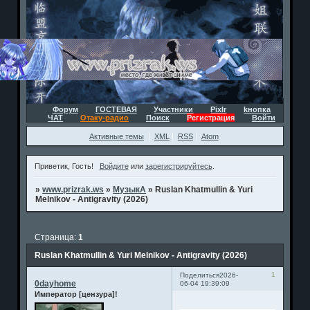
Форум
ГОСТЕВАЯ
Участники
Pixlr
kнопка
ЧАТ
Отаку-радио
Поиск
Регистрация
Войти
Активные темы
XML
RSS
Atom
Приветик, Гость!
Войдите
или
зарегистрируйтесь
.
»
www.prizrak.ws
»
МузыкА
»
Ruslan Khatmullin & Yuri
Melnikov - Antigravity (2026)
Страница:
1
Ruslan Khatmullin & Yuri Melnikov - Antigravity (2026)
1
Поделиться
2026-
0dayhome
06-04 19:39:09
Император [цензура]!