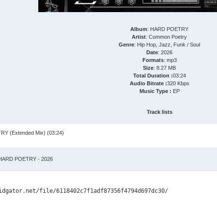
Album
: HARD POETRY
Artist
: Common Poetry
Genre
: Hip Hop, Jazz, Funk / Soul
Date
: 2026
Formats
: mp3
Size
: 8.27 MB
Total Duration :
03:24
Audio Bitrate :
320 Kbps
Music Type :
EP
Track lists
Y (Extended Mix) (03:24)
ARD POETRY - 2026