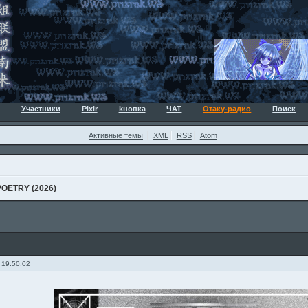
Участники
Pixlr
kнопка
ЧАТ
Отаку-радио
Поиск
Активные темы
XML
RSS
Atom
POETRY (2026)
 19:50:02