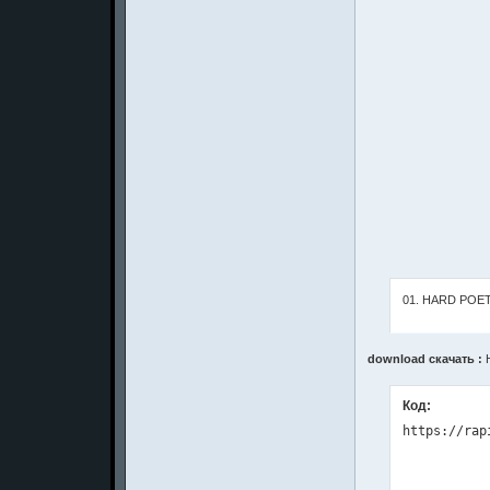
01. HARD POETR
download скачать :
H
Код: