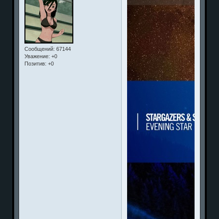
Сообщений:
67144
Уважение:
+0
Позитив:
+0