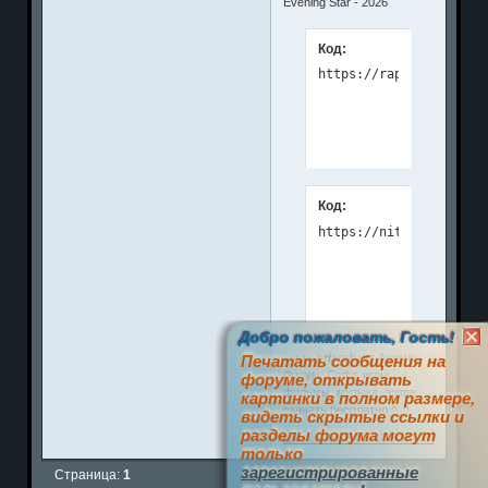
Evening Star - 2026
Код:
Код:
Добро пожаловать, Гость!
www.prizrak.ws
Аниме
Печатать сообщения на
Форум. Софт, игры,
форуме, открывать
фильмы, музыка, anime
картинки в полном размере,
скачать бесплатно ^_^
видеть скрытые ссылки и
разделы форума могут
0
только
зарегистрированные
Страница:
1