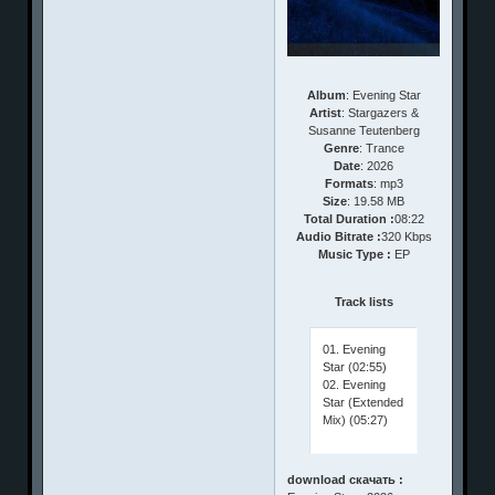
Album
: Evening Star
Artist
: Stargazers &
Susanne Teutenberg
Genre
: Trance
Date
: 2026
Formats
: mp3
Size
: 19.58 MB
Total Duration :
08:22
Audio Bitrate :
320 Kbps
Music Type :
EP
Track lists
01. Evening
Star (02:55)
02. Evening
Star (Extended
Mix) (05:27)
download скачать :