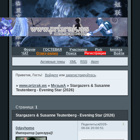
Форум
ГОСТЕВАЯ
Участники
Pixlr
kнопка
ЧАТ
Отаку-радио
Поиск
Регистрация
Войти
Активные темы
XML
RSS
Atom
Приветик, Гость!
Войдите
или
зарегистрируйтесь
.
»
www.prizrak.ws
»
МузыкА
»
Stargazers & Susanne
Teutenberg - Evening Star (2026)
Страница:
1
Stargazers & Susanne Teutenberg - Evening Star (2026)
1
Поделиться
2026-
0dayhome
06-04 20:00:51
Император [цензура]!