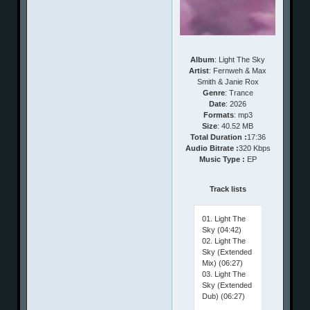
Album
: Light The Sky
Artist
: Fernweh & Max
Smith & Janie Rox
Genre
: Trance
Date
: 2026
Formats
: mp3
Size
: 40.52 MB
Total Duration :
17:36
Audio Bitrate :
320 Kbps
Music Type :
EP
Track lists
01. Light The
Sky (04:42)
02. Light The
Sky (Extended
Mix) (06:27)
03. Light The
Sky (Extended
Dub) (06:27)