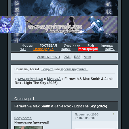
Форум
ГОСТЕВАЯ
Участники
Pixlr
kнопка
ЧАТ
Отаку-радио
Поиск
Регистрация
Войти
Активные темы
XML
RSS
Atom
Приветик, Гость!
Войдите
или
зарегистрируйтесь
.
»
www.prizrak.ws
»
МузыкА
»
Fernweh & Max Smith & Janie
Rox - Light The Sky (2026)
Страница:
1
Fernweh & Max Smith & Janie Rox - Light The Sky (2026)
1
Поделиться
2026-
0dayhome
06-04 20:03:00
Император [цензура]!