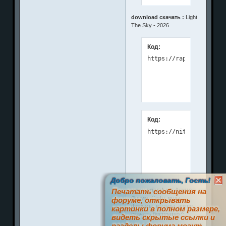
download скачать :
Light
The Sky - 2026
Код:
Код:
Добро пожаловать, Гость!
www.prizrak.ws
Аниме
Печатать сообщения на
Форум. Софт, игры,
форуме, открывать
фильмы, музыка, anime
картинки в полном размере,
скачать бесплатно ^_^
видеть скрытые ссылки и
разделы форума могут