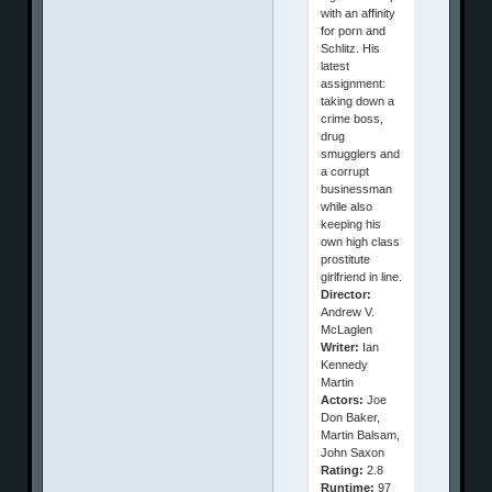
with an affinity
for porn and
Schlitz. His
latest
assignment:
taking down a
crime boss,
drug
smugglers and
a corrupt
businessman
while also
keeping his
own high class
prostitute
girlfriend in line.
Director:
Andrew V.
McLaglen
Writer:
Ian
Kennedy
Martin
Actors:
Joe
Don Baker,
Martin Balsam,
John Saxon
Rating:
2.8
Runtime:
97