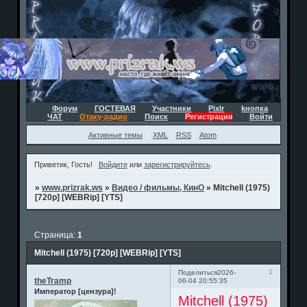
Форум
ГОСТЕВАЯ
Участники
Pixlr
kнопка
ЧАТ
Отаку-радио
Поиск
Регистрация
Войти
Активные темы
XML
RSS
Atom
Приветик, Гость!
Войдите
или
зарегистрируйтесь
.
»
www.prizrak.ws
»
Видео / фильмы, КинО
»
Mitchell (1975)
[720p] [WEBRip] [YTS]
Страница:
1
Mitchell (1975) [720p] [WEBRip] [YTS]
1
Поделиться
2026-
theTramp
06-04 20:55:35
Император [цензура]!
Mitchell (1975)