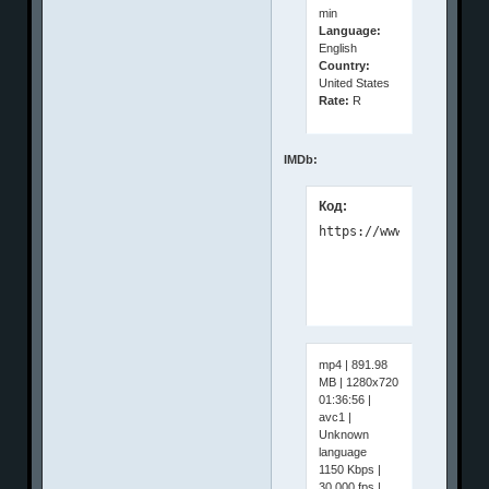
min
Language:
English
Country:
United States
Rate:
R
IMDb:
Код:
mp4 | 891.98
MB | 1280x720
01:36:56 |
avc1 |
Unknown
language
1150 Kbps |
30.000 fps |