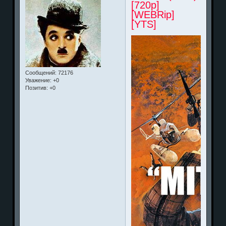
[720p]
[WEBRip]
[YTS]
Сообщений:
72176
Уважение:
+0
Позитив:
+0