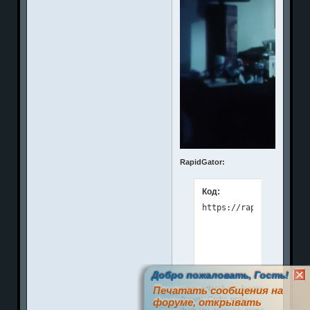
RapidGator:
Код:
Добро пожаловать, Гость!
www.prizrak.ws
Аниме
Печатать сообщения на
Форум. Софт, игры,
форуме, открывать