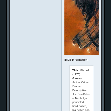
IMDB information:
Title:
Mitchell
(1975)
Genres:
Action, Crime,
Drama
Description:
Joe Don Baker
is Mitchell, a
principled,
hard-nosed,
big-bellied cop