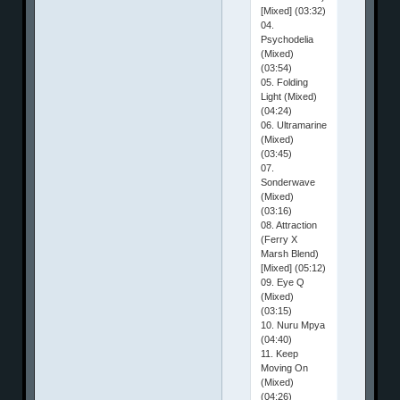
[Mixed] (03:32)
04.
Psychodelia
(Mixed)
(03:54)
05. Folding
Light (Mixed)
(04:24)
06. Ultramarine
(Mixed)
(03:45)
07.
Sonderwave
(Mixed)
(03:16)
08. Attraction
(Ferry X
Marsh Blend)
[Mixed] (05:12)
09. Eye Q
(Mixed)
(03:15)
10. Nuru Mpya
(04:40)
11. Keep
Moving On
(Mixed)
(04:26)