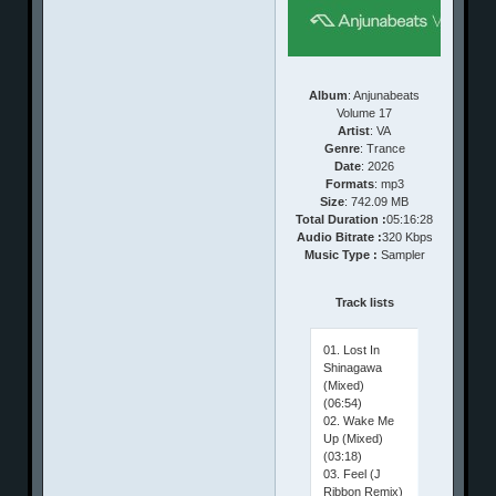
Album
: Anjunabeats
Volume 17
Artist
: VA
Genre
: Trance
Date
: 2026
Formats
: mp3
Size
: 742.09 MB
Total Duration :
05:16:28
Audio Bitrate :
320 Kbps
Music Type :
Sampler
Track lists
01. Lost In
Shinagawa
(Mixed)
(06:54)
02. Wake Me
Up (Mixed)
(03:18)
03. Feel (J
Ribbon Remix)