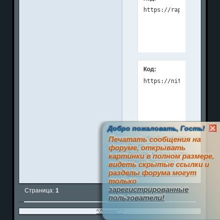
Код:
Добро пожаловать, Гость!
www.prizrak.ws
Аниме
Печатать сообщения на
Форум. Софт, игры,
форуме, открывать
фильмы, музыка, anime
картинки в полном размере,
скачать бесплатно ^_^
видеть скрытые ссылки и
разделы форума могут
0
только
зарегистрированные
Страница:
1
пользователи!
^.^вверх^.^