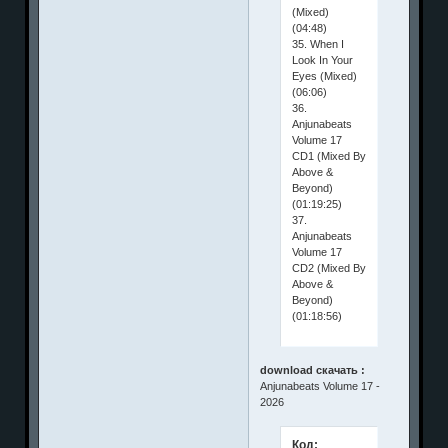
(Mixed)
(04:48)
35. When I
Look In Your
Eyes (Mixed)
(06:06)
36.
Anjunabeats
Volume 17
CD1 (Mixed By
Above &
Beyond)
(01:19:25)
37.
Anjunabeats
Volume 17
CD2 (Mixed By
Above &
Beyond)
(01:18:56)
download скачать :
Anjunabeats Volume 17 -
2026
Код: