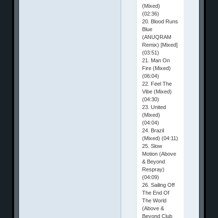
(Mixed)
(02:36)
20. Blood Runs
Blue
(ANUQRAM
Remix) [Mixed]
(03:51)
21. Man On
Fire (Mixed)
(06:04)
22. Feel The
Vibe (Mixed)
(04:30)
23. United
(Mixed)
(04:04)
24. Brazil
(Mixed) (04:11)
25. Slow
Motion (Above
& Beyond
Respray)
(04:09)
26. Sailing Off
The End Of
The World
(Above &
Beyond Club