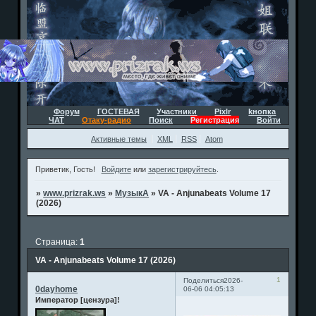
Форум
ГОСТЕВАЯ
Участники
Pixlr
kнопка
ЧАТ
Отаку-радио
Поиск
Регистрация
Войти
Активные темы
XML
RSS
Atom
Приветик, Гость!
Войдите
или
зарегистрируйтесь
.
»
www.prizrak.ws
»
МузыкА
»
VA - Anjunabeats Volume 17
(2026)
Страница:
1
VA - Anjunabeats Volume 17 (2026)
1
Поделиться
2026-
0dayhome
06-06 04:05:13
Император [цензура]!