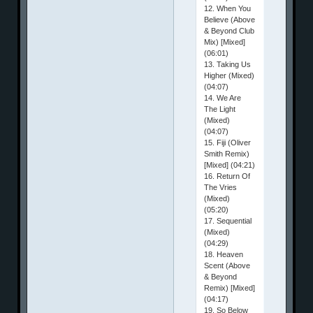
12. When You
Believe (Above
& Beyond Club
Mix) [Mixed]
(06:01)
13. Taking Us
Higher (Mixed)
(04:07)
14. We Are
The Light
(Mixed)
(04:07)
15. Fiji (Oliver
Smith Remix)
[Mixed] (04:21)
16. Return Of
The Vries
(Mixed)
(05:20)
17. Sequential
(Mixed)
(04:29)
18. Heaven
Scent (Above
& Beyond
Remix) [Mixed]
(04:17)
19. So Below