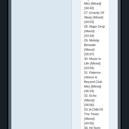
Mix) [Mixed]
(04:42)
27. Gravity Of
Sleep (Mixed)
(04:03)
28. Major Drop
(Mixed)
(03:18)
29. Melody
Beneath
(Mixed)
(05:07)
30. Music Is
Life (Mixed)
(03:54)
31. Palermo
(Above &
Beyond Club
Mix) [Mixed]
(06:24)
32. Echo
(Mixed)
(06:06)
33. A Child Of
The Times
(Mixed)
(04:56)
34. Hi-Tech