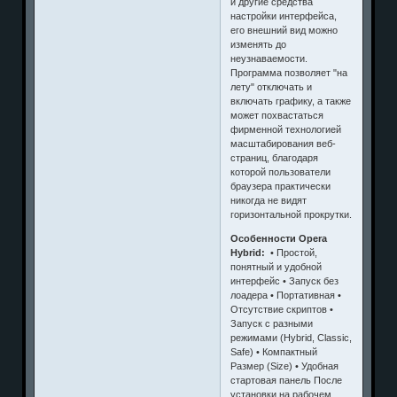
и другие средства
настройки интерфейса,
его внешний вид можно
изменять до
неузнаваемости.
Программа позволяет "на
лету" отключать и
включать графику, а также
может похвастаться
фирменной технологией
масштабирования веб-
страниц, благодаря
которой пользователи
браузера практически
никогда не видят
горизонтальной прокрутки.
Особенности Opera
Hybrid:
• Простой,
понятный и удобной
интерфейс • Запуск без
лоадера • Портативная •
Отсутствие скриптов •
Запуск с разными
режимами (Hybrid, Classic,
Safe) • Компактный
Размер (Size) • Удобная
стартовая панель После
установки на рабочем