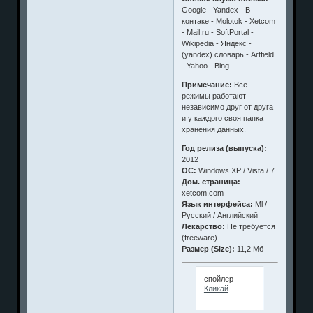
Google - Yandex - В
контаке - Molotok - Xetcom
- Mail.ru - SoftPortal -
Wikipedia - Яндекс -
(yandex) словарь - Artfield
- Yahoo - Bing
Примечание:
Все
режимы работают
независимо друг от друга
и у каждого своя папка
хранения данных.
Год релиза (выпуска):
2012
ОС:
Windows XP / Vista / 7
Дом. страница:
xetcom.com
Язык интерфейса:
Ml /
Русский / Английский
Лекарство:
Не требуется
(freeware)
Размер (Size):
11,2 Мб
спойлер
Кликай