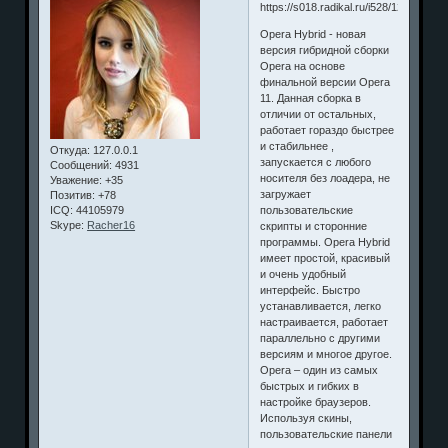
Opera Hybrid - новая
версия гибридной сборки
Opera на основе
финальной версии Opera
11. Данная сборка в
отличии от остальных,
работает гораздо быстрее
и стабильнее ,
Откуда:
127.0.0.1
запускается с любого
Сообщений:
4931
носителя без лоадера, не
Уважение:
+35
загружает
Позитив:
+78
пользовательские
ICQ:
44105979
Skype:
Racher16
скрипты и сторонние
программы. Opera Hybrid
имеет простой, красивый
и очень удобный
интерфейс. Быстро
устанавливается, легко
настраивается, работает
параллельно с другими
версиям и многое другое.
Opera – один из самых
быстрых и гибких в
настройке браузеров.
Используя скины,
пользовательские панели