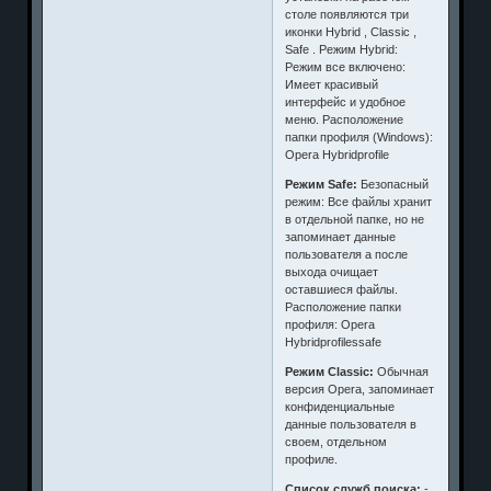
столе появляются три
иконки Hybrid , Classic ,
Safe . Режим Hybrid:
Режим все включено:
Имеет красивый
интерфейс и удобное
меню. Расположение
папки профиля (Windows):
Opera Hybridprofile
Режим Safe:
Безопасный
режим: Все файлы хранит
в отдельной папке, но не
запоминает данные
пользователя а после
выхода очищает
оставшиеся файлы.
Расположение папки
профиля: Opera
Hybridprofilessafe
Режим Classic:
Обычная
версия Opera, запоминает
конфиденциальные
данные пользователя в
своем, отдельном
профиле.
Список служб поиска:
-