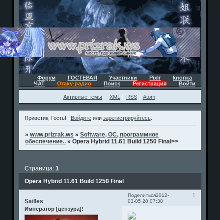
Форум
ГОСТЕВАЯ
Участники
Pixlr
kнопка
ЧАТ
Отаку-радио
Поиск
Регистрация
Войти
Активные темы
XML
RSS
Atom
Приветик, Гость!
Войдите
или
зарегистрируйтесь
.
»
www.prizrak.ws
»
Software, ОС, программное
обеспечение..
»
Opera Hybrid 11.61 Build 1250 Final>>
Страница:
1
Opera Hybrid 11.61 Build 1250 Final
1
Поделиться
2012-
Sailles
03-05 20:07:30
Император [цензура]!