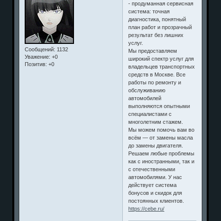
- продуманная сервисная
система: точная
диагностика, понятный
план работ и прозрачный
результат без лишних
услуг.
Сообщений:
1132
Мы предоставляем
Уважение:
+0
широкий спектр услуг для
Позитив:
+0
владельцев транспортных
средств в Москве. Все
работы по ремонту и
обслуживанию
автомобилей
выполняются опытными
специалистами с
многолетним стажем.
Мы можем помочь вам во
всём — от замены масла
до замены двигателя.
Решаем любые проблемы
как с иностранными, так и
с отечественными
автомобилями. У нас
действует система
бонусов и скидок для
постоянных клиентов.
https://cebe.ru/