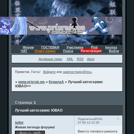
Форум
ГОСТЕВАЯ
Участники
Pixlr
kнопка
ЧАТ
Отаку-радио
Поиск
Регистрация
Войти
Активные темы
XML
RSS
Atom
Приветик, Гость!
Войдите
или
зарегистрируйтесь
.
»
www.prizrak.ws
»
КурилкА
»
Лучший автосервис
ЮВАО>>
Страница:
1
Лучший автосервис ЮВАО
1
Поделиться
2026-
teilor
07-09 12:12:35
Живая легенда форума!
Вместо типового ремонта