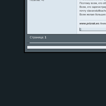
Позитив:
+0
Поэтому всем, кто о
Всем, кто зарегистр
почту slavarodufikac
Всем желаю больших 
www.prizrak.ws
Аним
0
Страница:
1