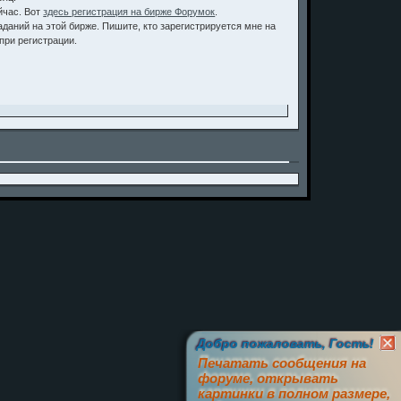
йчас. Вот
здесь регистрация на бирже Форумок
.
даний на этой бирже. Пишите, кто зарегистрируется мне на
 при регистрации.
Добро пожаловать, Гость!
Печатать сообщения на
форуме, открывать
картинки в полном размере,