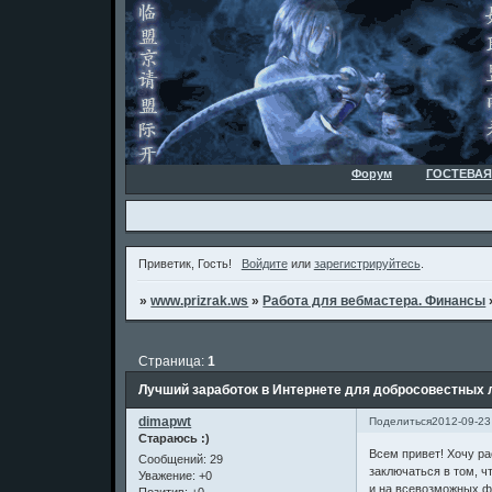
Форум
ГОСТЕВАЯ
Приветик, Гость!
Войдите
или
зарегистрируйтесь
.
»
www.prizrak.ws
»
Работа для вебмастера. Финансы
Страница:
1
Лучший заработок в Интернете для добросовестных 
dimapwt
Поделиться
2012-09-23
Стараюсь :)
Всем привет! Хочу ра
Сообщений:
29
заключаться в том, ч
Уважение:
+0
и на всевозможных фо