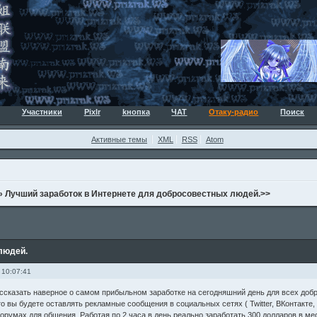
Участники
Pixlr
kнопка
ЧАТ
Отаку-радио
Поиск
Активные темы
XML
RSS
Atom
»
Лучший заработок в Интернете для добросовестных людей.>>
людей.
 10:07:41
ссказать наверное о самом прибыльном заработке на сегодняшний день для всех добр
то вы будете оставлять рекламные сообщения в социальных сетях ( Twitter, ВКонтакте, 
румах для общения. Работая по 2 часа в день реально заработать 300 долларов в ме