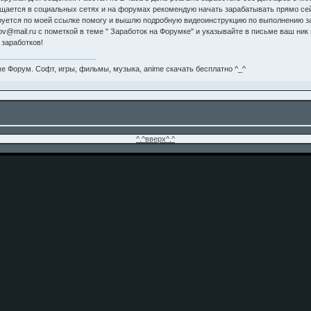
бщается в социальных сетях и на форумах рекомендую начать зарабатывать прямо се
ируется по моей ссылке помогу и вышлю подробную видеоинструкцию по выполнению за
hov@mail.ru с пометкой в теме " Заработок на Форумке" и указывайте в письме ваш ник
заработков!
е Форум. Софт, игры, фильмы, музыка, anime скачать бесплатно ^_^
^.^вверх^.^