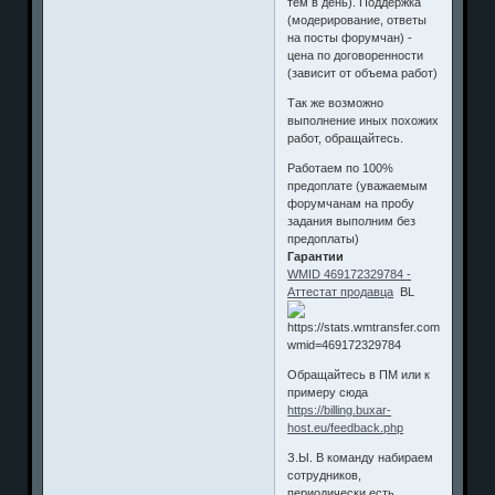
тем в день). Поддержка
(модерирование, ответы
на посты форумчан) -
цена по договоренности
(зависит от объема работ)
Так же возможно
выполнение иных похожих
работ, обращайтесь.
Работаем по 100%
предоплате (уважаемым
форумчанам на пробу
задания выполним без
предоплаты)
Гарантии
WMID 469172329784 -
Аттестат продавца
BL
Обращайтесь в ПМ или к
примеру сюда
https://billing.buxar-
host.eu/feedback.php
З.Ы. В команду набираем
сотрудников,
периодически есть