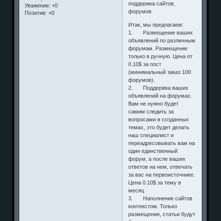
поддержка сайтов,
Уважение:
+0
форумов
Позитив:
+0
Итак, мы предлагаем:
1. Размещение ваших
объявлений по различным
форумам. Размещение
только в ручную. Цена от
0.10$ за пост
(минимальный заказ 100
форумов).
2. Поддержка ваших
объявлений на форумах.
Вам не нужно будет
самим следить за
вопросами в созданных
темах, это будет делать
наш специалист и
переадресовывать вам на
один единственный
форум, а после ваших
ответов на нем, отвечать
за вас на первоисточнике.
Цена 0.10$ за тему в
месяц
3. Наполнение сайтов
контекстом. Только
размещение, статьи будут