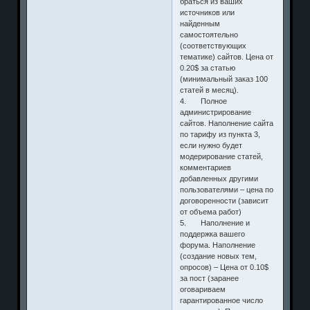
браться из ваших
источников или
найденным
самостоятельно
(соответствующих
тематике) сайтов. Цена от
0.20$ за статью
(минимальный заказ 100
статей в месяц).
4. Полное
администрирование
сайтов. Наполнение сайта
по тарифу из пункта 3,
если нужно будет
модерирование статей,
комментариев
добавленных другими
пользователями – цена по
договоренности (зависит
от объема работ)
5. Наполнение и
поддержка вашего
форума. Наполнение
(создание новых тем,
опросов) – Цена от 0.10$
за пост (заранее
оговариваем
гарантированное число