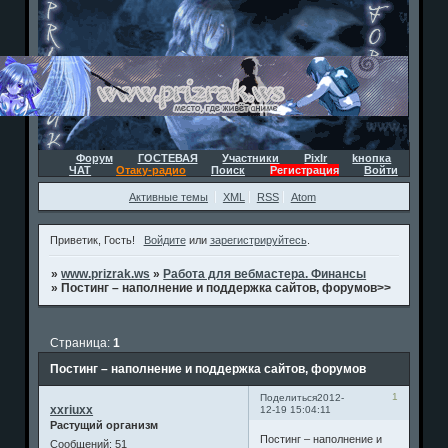
Форум
ГОСТЕВАЯ
Участники
Pixlr
kнопка
ЧАТ
Отаку-радио
Поиск
Регистрация
Войти
Активные темы
XML
RSS
Atom
Приветик, Гость!
Войдите
или
зарегистрируйтесь
.
»
www.prizrak.ws
»
Работа для вебмастера. Финансы
»
Постинг – наполнение и поддержка сайтов, форумов>>
Страница:
1
Постинг – наполнение и поддержка сайтов, форумов
1
Поделиться
2012-
xxriuxx
12-19 15:04:11
Растущий организм
Постинг – наполнение и
Сообщений:
51