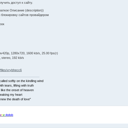
лучить доступ к сайту.
аткое Описание (description))
и блокировку сайтов провайдером
рок
н
v420p, 1280x720, 1600 kb/s, 25.00 fps(r)
 stereo, 192 kb/s
m/files/vrybhecc6
alled softly on the kindling wind
ith tears, lifting with truth
 like the onset of heaven
reaking my heart
I knew the death of love"
и
т
и
ффф