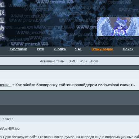
Участники
Pixlr
kнопка
ЧАТ
Отаку-радио
Поиск
Активные темы
XML
RSS
Atom
ение..
»
Как обойти блокировку сайтов провайдером >>download скачать
 07:56:15
ы уже блокируют сайты казино и покер-румов, на очереди ещё и информационные сайт