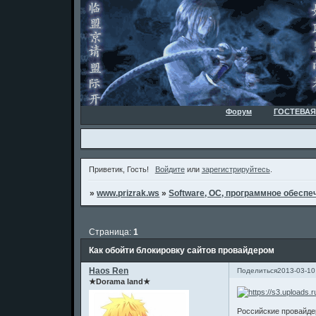
Форум
ГОСТЕВАЯ
Приветик, Гость!
Войдите
или
зарегистрируйтесь
.
»
www.prizrak.ws
»
Software, ОС, программное обеспеч
Страница:
1
Как обойти блокировку сайтов провайдером
Haos Ren
Поделиться
2013-03-10
★Dorama land★
Российские провайдер