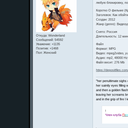
любую блокировку, по
Коротко О фильме (Кр
Заголовок: Как обойт
Создан: 2012
Жанр (genre): Видеоу
Снято: Россия
Откуда:
Wonderland
Длительность: 12 ми
Сообщений:
54592
Файл
Уважение:
+1135
Позитив:
+1468
Формат: MPG
Пол:
Женский
Видео: mpeg2video, yu
Аудио: mp2, 48000 Hz,
Файл весит: 276 Mb
https://depositfiles.co
"her penultimate sighs c
her saintly eyes filling w
and then a golden flash
leaving her screams b
and in the grip of fire 
!
Член клуба
П
о
з