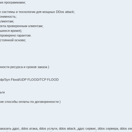
ми программами;
 системы и технологии для мощных DDos attack;
онимность;
клиентам;
ъекта проверенным клиентам;
вшееся время);
 проверено гарантом.
остоянной основе;
жности ресурса и сроков заказа )
t/Udp/Syn Flоod/UDP FLOOD/TCP FLOOD
ньги
ие способы оплаты по договоренности )
заказать ддос, ddos атака, ddos услуги, ddos attack, ддос сервис, ddos сервера, ddos ser