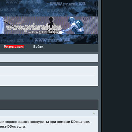
Регистрация
Войти
1
или сервер вашего конкурента при помощи DDos атаки.
нке DDos услуг.