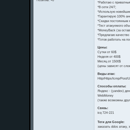
Позитив:
+0
*Работаю с приватны
*В сети 24/7;
*Использую новейшие
*Гарантирую 100% ан
*Скидки постоянным 
*Тест атакуемого об
*MoneyBack (за оста
*Предлагаю качество
*Готов работать на п
Цены:
Сутки от 60$
Неделя от 400$
Месяц от 1500$
(цены зависят от сло
Виды атак:
Http/Https/Icmp/Pos
Способы оплаты:
Яндекс - (yandex) де
WebMoney
(также возможны друг
Связь:
icq 724-221
Теги для Google:
заказать ddos атаку, 