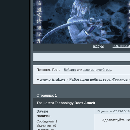
Форум
ГОСТЕВАЯ
Приветик, Гость!
Войдите
или
зарегистрируйтесь
.
»
www.prizrak.ws
»
Работа для вебмастера. Финансы
Страница:
1
The Latest Technology Ddos Attack
Daysie
Поделиться
2013-10-16
Новичок
Здравствуйте! В
Сообщений:
1
Уважение:
+0