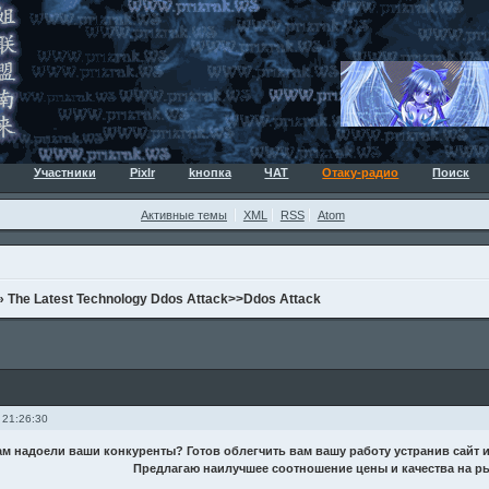
Участники
Pixlr
kнопка
ЧАТ
Отаку-радио
Поиск
Активные темы
XML
RSS
Atom
»
The Latest Technology Ddos Attack>>Ddos Attack
 21:26:30
ам надоели ваши конкуренты? Готов облегчить вам вашу работу устранив сайт 
Предлагаю наилучшее соотношение цены и качества на ры