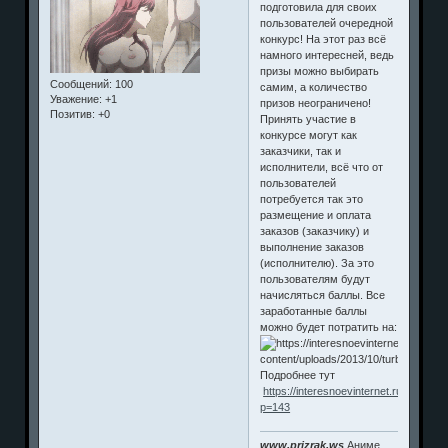
подготовила для своих
пользователей очередной
конкурс! На этот раз всё
намного интересней, ведь
призы можно выбирать
Сообщений:
100
самим, а количество
Уважение:
+1
призов неограничено!
Позитив:
+0
Принять участие в
конкурсе могут как
заказчики, так и
исполнители, всё что от
пользователей
потребуется так это
размещение и оплата
заказов (заказчику) и
выполнение заказов
(исполнителю). За это
пользователям будут
начисляться баллы. Все
заработанные баллы
можно будет потратить на:
Подробнее тут
https://interesnoevinternet.ru/?
p=143
www.prizrak.ws
Аниме