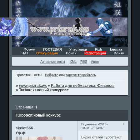
Форум
ГОСТЕВАЯ
Участники
Pixlr
kнопка
ЧАТ
Отаку-радио
Поиск
Регистрация
Войти
Активные темы
XML
RSS
Atom
Приветик, Гость!
Войдите
или
зарегистрируйтесь
.
»
www.prizrak.ws
»
Работа для вебмастера. Финансы
»
Turbotext новый конкурс>>
Страница:
1
Turbotext новый конкурс
1
Поделиться
2013-
skelet666
10-31 23:14:07
Уф-ф!
Биржа статей Турботекст