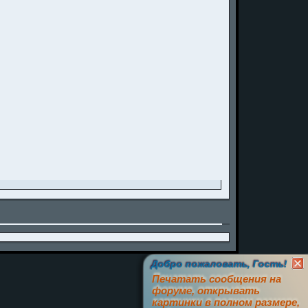
Добро пожаловать, Гость!
Печатать сообщения на
форуме, открывать
картинки в полном размере,