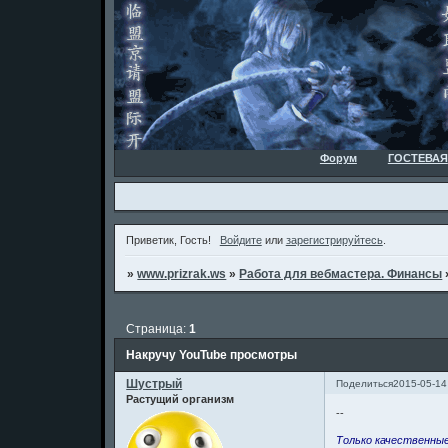
Форум
ГОСТЕВАЯ
Приветик, Гость!
Войдите
или
зарегистрируйтесь
.
»
www.prizrak.ws
»
Работа для вебмастера. Финансы
Страница:
1
Накручу YouTube просмотры
Шустрый
Поделиться
2015-05-14
Растущий организм
--
Только качественные