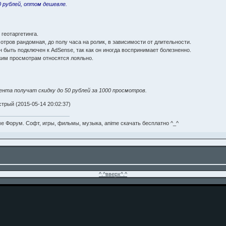
0 рублей, оптом дешевле.
 геотаргетинга.
отров рандомная, до полу часа на ролик, в зависимости от длительности.
н быть подключен к AdSense, так как он иногда воспринимает болезненно.
аким просмотрам относятся лояльно.
ента получат скидку до 50 рублей за 1000 просмотров.
трый (2015-05-14 20:02:37)
е Форум. Софт, игры, фильмы, музыка, anime скачать бесплатно ^_^
^.^вверх^.^