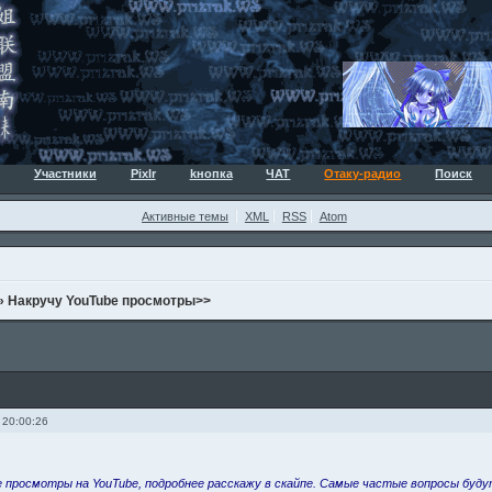
Участники
Pixlr
kнопка
ЧАТ
Отаку-радио
Поиск
Активные темы
XML
RSS
Atom
»
Накручу YouTube просмотры>>
 20:00:26
 просмотры на YouTube, подробнее расскажу в скайпе. Самые частые вопросы буду