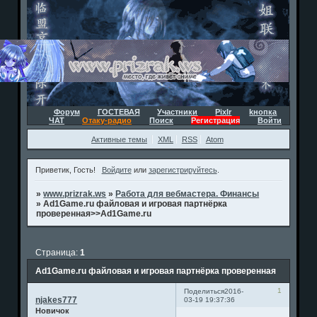
Форум
ГОСТЕВАЯ
Участники
Pixlr
kнопка
ЧАТ
Отаку-радио
Поиск
Регистрация
Войти
Активные темы
XML
RSS
Atom
Приветик, Гость!
Войдите
или
зарегистрируйтесь
.
»
www.prizrak.ws
»
Работа для вебмастера. Финансы
»
Ad1Game.ru файловая и игровая партнёрка
проверенная>>Ad1Game.ru
Страница:
1
Ad1Game.ru файловая и игровая партнёрка проверенная
1
Поделиться
2016-
njakes777
03-19 19:37:36
Новичок