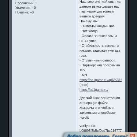
Наш многолетний опыт на
Сообщений:
1
данном рынке делает нас
Уважение:
+0
партнёром достойным
Позитив:
+0
вашего доверия.
Почему мы:
- Выплаты каждый час.
- Нет холда.
- Оплата за инсталлы, а
не запуски.
- Стабильность выплат и
никаких задержек уже два
года.
- Отзывчивый саппорт.
- Партнёрская программа
10%
- API.
https://ad1game.ru/aplVK316514206
(реф)
https://ad1game.ru/
Для чайника: регистрация-
>генерация файла-
>раздача его любыми
законными способами-
>profit.
verifycode:
b09895f5b5cf0ed7bc2167777d4dee34
Добро пожаловать, Гость!