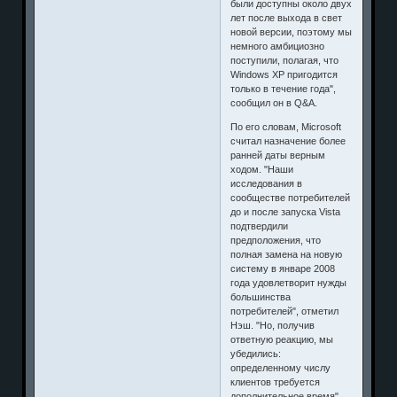
были доступны около двух
лет после выхода в свет
новой версии, поэтому мы
немного амбициозно
поступили, полагая, что
Windows XP пригодится
только в течение года",
сообщил он в Q&A.
По его словам, Microsoft
считал назначение более
ранней даты верным
ходом. "Наши
исследования в
сообществе потребителей
до и после запуска Vista
подтвердили
предположения, что
полная замена на новую
систему в январе 2008
года удовлетворит нужды
большинства
потребителей", отметил
Нэш. "Но, получив
ответную реакцию, мы
убедились:
определенному числу
клиентов требуется
дополнительное время".