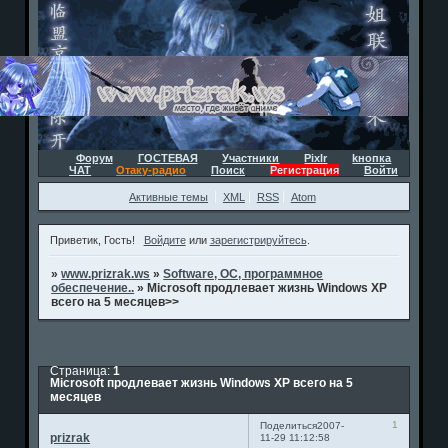
Форум
ГОСТЕВАЯ
Участники
Pixlr
kнопка
ЧАТ
Отаку-радио
Поиск
Регистрация
Войти
Активные темы
XML
RSS
Atom
Приветик, Гость!
Войдите
или
зарегистрируйтесь
.
»
www.prizrak.ws
»
Software, ОС, программное
обеспечение..
»
Microsoft продлевает жизнь Windows XP
всего на 5 месяцев>>
Страница:
1
Microsoft продлевает жизнь Windows XP всего на 5
месяцев
1
Поделиться
2007-
prizrak
11-29 11:12:58