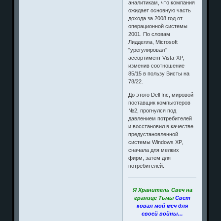
аналитикам, что компания
ожидает основную часть
дохода за 2008 год от
операционной системы
2001. По словам
Лидделла, Microsoft
"урегулировал"
ассортимент Vista-XP,
изменив соотношение
85/15 в пользу Висты на
78/22.
До этого Dell Inc, мировой
поставщик компьютеров
№2, прогнулся под
давлением потребителей
и восстановил в качестве
предустановленной
системы Windows XP,
сначала для мелких
фирм, затем для
потребителей.
Я Хранитель Свеч на
границе Тьмы
Свет
ковал мой меч для
своей войны…