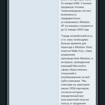
31 января 2008. У мелких
продавцов техники,
"компоновщиков систем",
возможность
предварительно
устанавливать Windows
XP на машины сохранится
до 31 января 2009 года.
"Среди потребителей есть
и те, кому необходимо
больше времени для
перехода к Windows Vista",
отметил Майк Нэш, глава
управления
производством Windows, в
интервью, проведенном
командой Microsoft в
сфере общественных
отношений и
опубликованном на веб-
сайте компании. "Мы
отвечаем на замечания
наших OEM-партнеров,
согласно которым
определенный круг
пользователей получит
пользу от продления