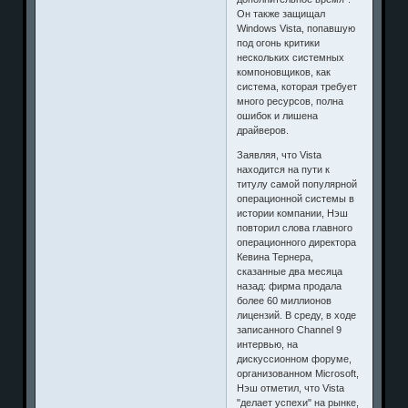
Он также защищал
Windows Vista, попавшую
под огонь критики
нескольких системных
компоновщиков, как
система, которая требует
много ресурсов, полна
ошибок и лишена
драйверов.
Заявляя, что Vista
находится на пути к
титулу самой популярной
операционной системы в
истории компании, Нэш
повторил слова главного
операционного директора
Кевина Тернера,
сказанные два месяца
назад: фирма продала
более 60 миллионов
лицензий. В среду, в ходе
записанного Channel 9
интервью, на
дискуссионном форуме,
организованном Microsoft,
Нэш отметил, что Vista
"делает успехи" на рынке,