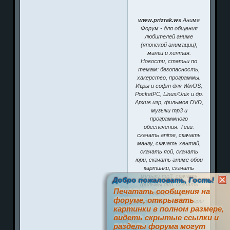
www.prizrak.ws
Аниме
Форум - для общения
любителей аниме
(японской анимации),
манги и хентая.
Новости, статьи по
темам: безопасность,
хакерство, программы.
Игры и софт для WinOS,
PocketPC, Linux/Unix и др.
Архив игр, фильмов DVD,
музыки mp3 и
программного
обеспечения. Теги:
скачать anime, скачать
мангу, скачать хентай,
скачать яой, скачать
юри, скачать аниме обои
картинки, скачать
музыку mp3, скачать
Добро пожаловать, Гость!
фильмы dvd, скачать
Печатать сообщения на
софт, скачать
форуме, открывать
программы, скачать игры
картинки в полном размере,
^__^
видеть скрытые ссылки и
разделы форума могут
0