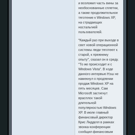
и возложил часть вины за
необоснованные сплетни,
а также продолжительное
тяготение к Windows XP,
на страдающих
ностальгией
пользователей.
"Каждый раз при выходе в
свет новой операционной
системы люди тяготеют к
старой, к прежнему
опыту", сказал он в среду.
"То же происходит и с
Windows Vista". В ходе
данного интервью Нэш не
намекнул о продлении
продаж Windows XP на
пять месяцев. Сам
Microsoft застигнут
врасплох такой
длительной
популярностью Windows
XP. В июле главный
финансовый директор
Крис Лидделл в рамках
звонка-конференции
сообщил финансовым