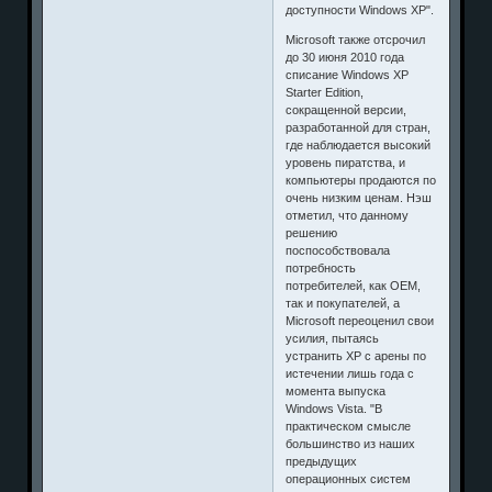
доступности Windows XP".
Microsoft также отсрочил
до 30 июня 2010 года
списание Windows XP
Starter Edition,
сокращенной версии,
разработанной для стран,
где наблюдается высокий
уровень пиратства, и
компьютеры продаются по
очень низким ценам. Нэш
отметил, что данному
решению
поспособствовала
потребность
потребителей, как OEM,
так и покупателей, а
Microsoft переоценил свои
усилия, пытаясь
устранить XP с арены по
истечении лишь года с
момента выпуска
Windows Vista. "В
практическом смысле
большинство из наших
предыдущих
операционных систем