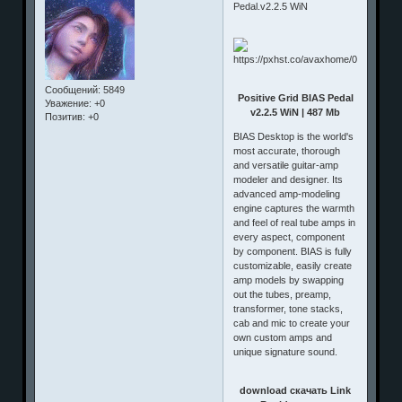
Pedal.v2.2.5 WiN
Сообщений:
5849
Positive Grid BIAS Pedal
Уважение:
+0
v2.2.5 WiN | 487 Mb
Позитив:
+0
BIAS Desktop is the world's
most accurate, thorough
and versatile guitar-amp
modeler and designer. Its
advanced amp-modeling
engine captures the warmth
and feel of real tube amps in
every aspect, component
by component. BIAS is fully
customizable, easily create
amp models by swapping
out the tubes, preamp,
transformer, tone stacks,
cab and mic to create your
own custom amps and
unique signature sound.
download скачать Link