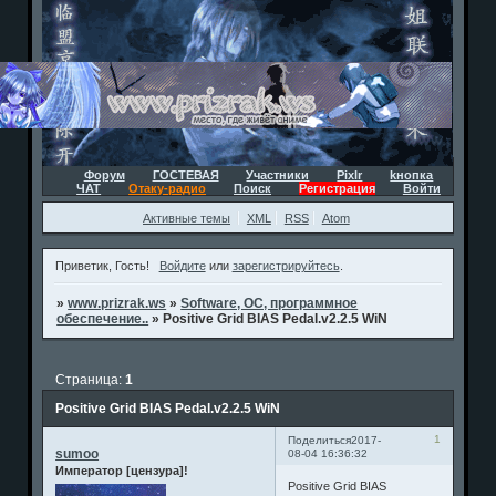
Форум
ГОСТЕВАЯ
Участники
Pixlr
kнопка
ЧАТ
Отаку-радио
Поиск
Регистрация
Войти
Активные темы
XML
RSS
Atom
Приветик, Гость!
Войдите
или
зарегистрируйтесь
.
»
www.prizrak.ws
»
Software, ОС, программное
обеспечение..
»
Positive Grid BIAS Pedal.v2.2.5 WiN
Страница:
1
Positive Grid BIAS Pedal.v2.2.5 WiN
1
Поделиться
2017-
sumoo
08-04 16:36:32
Император [цензура]!
Positive Grid BIAS