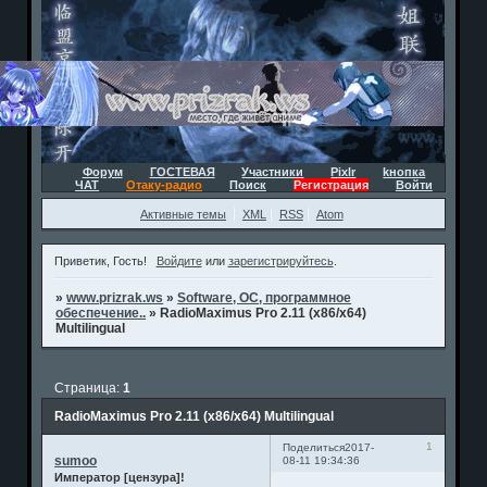
Форум
ГОСТЕВАЯ
Участники
Pixlr
kнопка
ЧАТ
Отаку-радио
Поиск
Регистрация
Войти
Активные темы
XML
RSS
Atom
Приветик, Гость!
Войдите
или
зарегистрируйтесь
.
»
www.prizrak.ws
»
Software, ОС, программное
обеспечение..
»
RadioMaximus Pro 2.11 (x86/x64)
Multilingual
Страница:
1
RadioMaximus Pro 2.11 (x86/x64) Multilingual
1
Поделиться
2017-
sumoo
08-11 19:34:36
Император [цензура]!