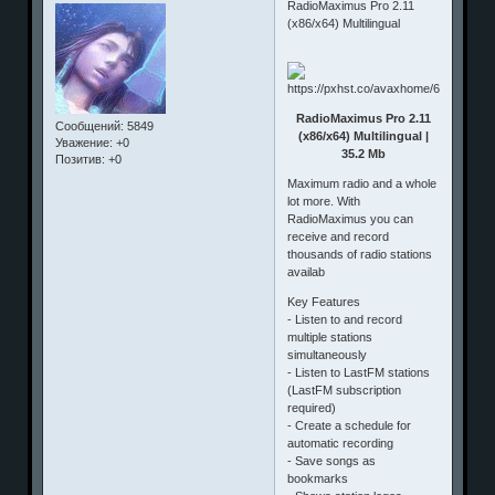
RadioMaximus Pro 2.11
(x86/x64) Multilingual
RadioMaximus Pro 2.11
Сообщений:
5849
(x86/x64) Multilingual |
Уважение:
+0
35.2 Mb
Позитив:
+0
Maximum radio and a whole
lot more. With
RadioMaximus you can
receive and record
thousands of radio stations
availab
Key Features
- Listen to and record
multiple stations
simultaneously
- Listen to LastFM stations
(LastFM subscription
required)
- Create a schedule for
automatic recording
- Save songs as
bookmarks