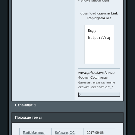
- Shows station logos
download скачать Link
Rapidgator.net
Код:
www.prizrak.ws
Аниме
Форум. Софт, игры,
фильмы, музыка, anime
скачать бесплатно ^_^
0
Страница:
1
Похожие темы
RadioMaximus
Software, ОС,
2017-09-06