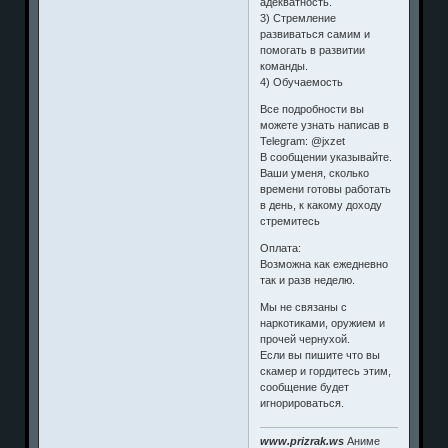
адекватность.
3) Стремление
развиваться самим и
помогать в развитии
команды.
4) Обучаемость
Все подробности вы
можете узнать написав в
Telegram: @jxzet
В сообщении указывайте.
Ваши уменя, сколько
времени готовы работать
в день, к какому доходу
стремитесь
Оплата:
Возможна как ежедневно
так и разв неделю.
Мы не связаны с
наркотиками, оружием и
прочей чернухой.
Если вы пишите что вы
скамер и гордитесь этим,
сообщение будет
игнорироваться.
www.prizrak.ws
Аниме