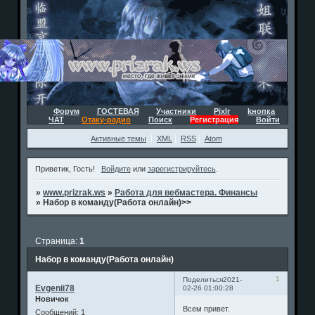
Форум
ГОСТЕВАЯ
Участники
Pixlr
kнопка
ЧАТ
Отаку-радио
Поиск
Регистрация
Войти
Активные темы
XML
RSS
Atom
Приветик, Гость!
Войдите
или
зарегистрируйтесь
.
»
www.prizrak.ws
»
Работа для вебмастера. Финансы
»
Набор в команду(Работа онлайн)>>
Страница:
1
Набор в команду(Работа онлайн)
1
Поделиться
2021-
Evgenii78
02-26 01:00:28
Новичок
Всем привет.
Сообщений:
1