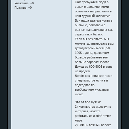
Нам требуются люди в
Уважение:
+0
связи с расширениями
Позитив:
+0
основных направлений в
наш дружный коллектив.
Вся наша деятельность в
онлайне, работаем в
разных направлениях как
серых так и белых.
Если вы без опыта, мы
можем гарантировать вам
доход первый месяц 50-
100$ в день, далее чем
больше работаете тем
больше зарабатываете.
Доход до 600-800$ в день
не предел.
Берём как новичков так и
специалистов если вы
подходите по
требованиям указаным
ниже:
Что от вас нужно:
1) Компьютер и доступ в
интернет, можете
работать из любой точки
мира.
2) Очень важный аспект