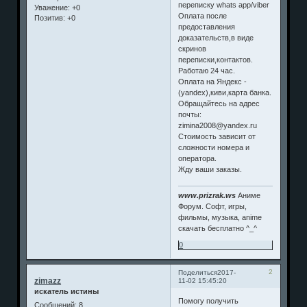
переписку whats app/viber
Уважение:
+0
Оплата после
Позитив:
+0
предоставления
доказательств,в виде
скринов
переписки,контактов.
Работаю 24 час.
Оплата на Яндекс -
(yandex),киви,карта банка.
Обращайтесь на адрес
почты:
zimina2008@yandex.ru
Стоимость зависит от
сложности номера и
оператора.
Жду ваши заказы.
www.prizrak.ws
Аниме
Форум. Софт, игры,
фильмы, музыка, anime
скачать бесплатно ^_^
0
2
Поделиться
2017-
zimazz
11-02 15:45:20
искатель истины
Помогу получить
Сообщений:
8