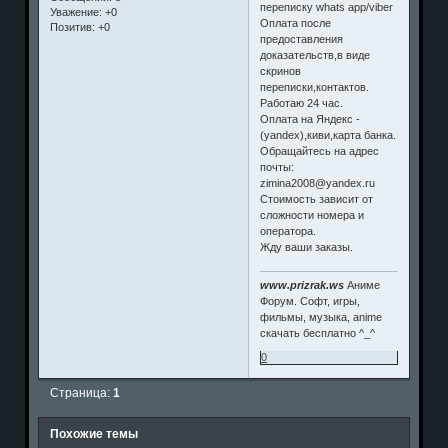
переписку whats app/viber
Уважение:
+0
Оплата после
Позитив:
+0
предоставления
доказательств,в виде
скринов
переписки,контактов.
Работаю 24 час.
Оплата на Яндекс -
(yandex),киви,карта банка.
Обращайтесь на адрес
почты:
zimina2008@yandex.ru
Стоимость зависит от
сложности номера и
оператора.
Жду ваши заказы.
www.prizrak.ws
Аниме
Форум. Софт, игры,
фильмы, музыка, anime
скачать бесплатно ^_^
0
Страница:
1
Похожие темы