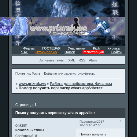
Форум
ГОСТЕВАЯ
Участники
Pixlr
kнопка
ЧАТ
Отаку-радио
Поиск
Регистрация
Войти
Активные темы
XML
RSS
Atom
Приветик, Гость!
Войдите
или
зарегистрируйтесь
.
»
www.prizrak.ws
»
Работа для вебмастера. Финансы
»
Помогу получить переписку whats app/viber>>
Страница:
1
Помогу получить переписку whats app/viber
1
Поделиться
2017-
oliazim
10-13 10:47:00
искатель истины
Помогу получить
Сообщений:
8