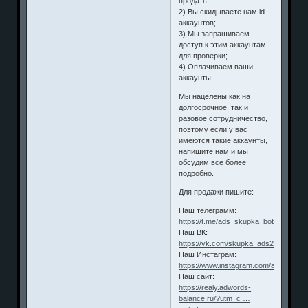
продать;
2) Вы скидываете нам id
аккаунтов;
3) Мы запрашиваем
доступ к этим аккаунтам
для проверки;
4) Оплачиваем ваши
аккаунты.
Мы нацелены как на
долгосрочное, так и
разовое сотрудничество,
поэтому если у вас
имеются такие аккаунты,
напишите нам и мы
обсудим все более
подробно.
Для продажи пишите:
Наш телеграмм:
https://t.me/ads_skupka_bot
Наш ВК:
https://vk.com/skupka_ads24
Наш Инстаграм:
https://www.instagram.com/accounts_
Наш сайт:
https://realy.adwords-
balance.ru/?utm_c …