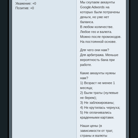
Мы скупаем аккаунты
Уважение:
+0
Google Adwords на
Позитив:
+0
которых были потрачены
деньги, но уже нет
баланса.
В любом количестве.
Любое гео и валюта.
Можно после промокодов.
На постоянной основе.
Для чего они нам?
Для арбитража. Меньше
вероятность бана при
работе.
Какие аккаунты нужны
нам?
1) Возраст не менее 1
месяца;
2) Были траты (нулевые
не берем);
3) Не заблокированы;
4) Не крутилась чернуха;
5) Не оплачивались
краденными картами.
Наши цены (в
зависимости от трат,
страны и валюты