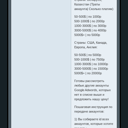
Казахстан (Траты
аккаунта| Сколько платим)
50-500$ | по 1000р
500-1000$ | по 2000р
1000-3000$ | по 3000р
3000-5000$ | по 4000р
5000$+ | по 5000р
Страны: США, Канада,
Европа, Англия:
50-500$ | по 5000р
500-1000$ | по 7500р
1000-3000$ | по 10000р
3000-5000$ | по 15000р
5000$+ | по 20000р
Готовы рассмотреть
любые другие аккаунты
Google Adwords, которых
нет в списке выше и
предложить нашу цену!
Пошаговая инструкция по
передаче аккаунтов:
1) Вы собираете id всех
аккаунтов, которые хотите