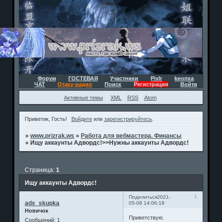
Форум
ГОСТЕВАЯ
Участники
Pixlr
kнопка
ЧАТ
Отаку-радио
Поиск
Регистрация
Войти
Активные темы
XML
RSS
Atom
Приветик, Гость!
Войдите
или
зарегистрируйтесь
.
»
www.prizrak.ws
»
Работа для вебмастера. Финансы
»
Ищу аккаунты Адвордс!>>Нужны аккаунты Адвордс!
Страница:
1
Ищу аккаунты Адвордс!
1
Поделиться
2021-
ads_skupka
05-08 14:06:18
Новичок
Приветствую.
Сообщений:
1