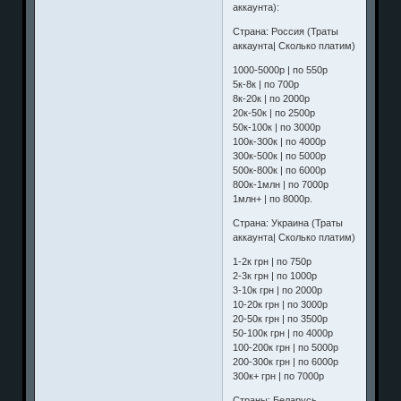
аккаунта):
Страна: Россия (Траты
аккаунта| Сколько платим)
1000-5000р | по 550р
5к-8к | по 700р
8к-20к | по 2000р
20к-50к | по 2500р
50к-100к | по 3000р
100к-300к | по 4000р
300к-500к | по 5000р
500к-800к | по 6000р
800к-1млн | по 7000р
1млн+ | по 8000р.
Страна: Украина (Траты
аккаунта| Сколько платим)
1-2к грн | по 750р
2-3к грн | по 1000р
3-10к грн | по 2000р
10-20к грн | по 3000р
20-50к грн | по 3500р
50-100к грн | по 4000р
100-200к грн | по 5000р
200-300к грн | по 6000р
300к+ грн | по 7000р
Страны: Беларусь,