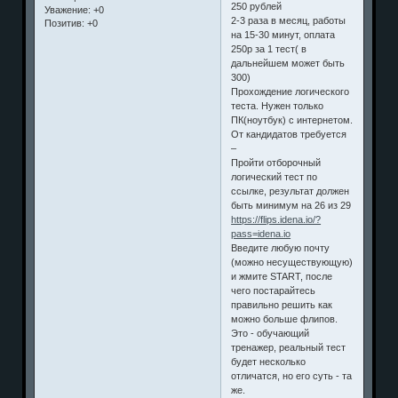
250 рублей
Уважение:
+0
2-3 раза в месяц, работы
Позитив:
+0
на 15-30 минут, оплата
250р за 1 тест( в
дальнейшем может быть
300)
Прохождение логического
теста. Нужен только
ПК(ноутбук) с интернетом.
От кандидатов требуется
–
Пройти отборочный
логический тест по
ссылке, результат должен
быть минимум на 26 из 29
https://flips.idena.io/?
pass=idena.io
Введите любую почту
(можно несуществующую)
и жмите START, после
чего постарайтесь
правильно решить как
можно больше флипов.
Это - обучающий
тренажер, реальный тест
будет несколько
отличатся, но его суть - та
же.