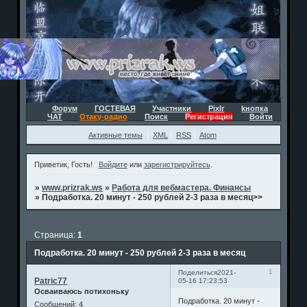
Форум
ГОСТЕВАЯ
Участники
Pixlr
kнопка
ЧАТ
Отаку-радио
Поиск
Регистрация
Войти
Активные темы
XML
RSS
Atom
Приветик, Гость!
Войдите
или
зарегистрируйтесь
.
»
www.prizrak.ws
»
Работа для вебмастера. Финансы
»
Подработка. 20 минут - 250 рублей 2-3 раза в месяц>>
Страница:
1
Подработка. 20 минут - 250 рублей 2-3 раза в месяц
1
Поделиться
2021-
Patric77
05-16 17:23:53
Осваиваюсь потихоньку
Подработка. 20 минут -
Сообщений:
4