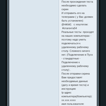
После прохождения теста
необходимо сделать
скрин
И отправить его на
телеграмм ( у Вас должен
быть установлен):
@nikbit1 с хештегом:
#отагента54
Реальные тесты проходят
на наших компьютерах -
поэтому надо уметь
подключаться к
удаленному рабочему
столу. Сложного ничего
нет. (Подключение в Пуск
- стандартные -
Подключение к
удаленному рабочему
столу) .
После отправки скрина
Вам предоставят
необходимые данные
(дату и время теста) и
инструкцию
Ip адрес
компьютера(Компьютер):
хх.ххх.хххх
имя пользователя: