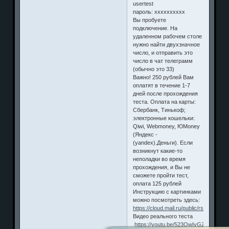
usertest
пароль: хххххххххх
Вы пробуете
подключение. На
удаленном рабочем столе
нужно найти двухзначное
число, и отправить это
число в чат телеграмм
(обычно это 33)
Важно! 250 рублей Вам
оплатят в течение 1-7
дней после прохождения
теста. Оплата на карты:
Сбербанк, Тинькоф;
электронные кошельки:
Qiwi, Webmoney, ЮMoney
(Яндекс -
(yandex).Деньги). Если
возникнут какие-то
неполадки во время
прохождения, и Вы не
сможете пройти тест,
оплата 125 рублей
Инструкцию с картинками
можно посмотреть здесь:
https://cloud.mail.ru/public/rshF/EhX
Видео реального теста
https://youtu.be/523OwIyGZHM