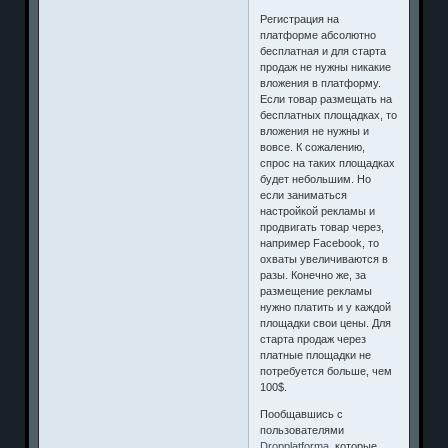
Регистрация на
платформе абсолютно
бесплатная и для старта
продаж не нужны никакие
вложения в платформу.
Если товар размещать на
бесплатных площадках, то
вложения не нужны и
вовсе. К сожалению,
спрос на таких площадках
будет небольшим. Но
если заниматься
настройкой рекламы и
продвигать товар через,
например Facebook, то
охваты увеличиваются в
разы. Конечно же, за
размещение рекламы
нужно платить и у каждой
площадки свои цены. Для
старта продаж через
платные площадки не
потребуется больше, чем
100$.
Пообщавшись с
пользователями
Dropplatforma
, которые