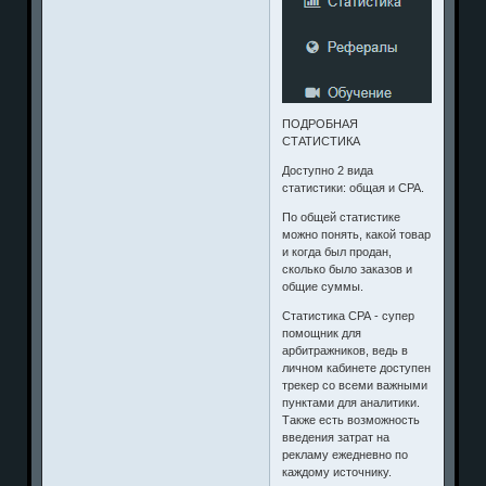
ПОДРОБНАЯ
СТАТИСТИКА
Доступно 2 вида
статистики: общая и СРА.
По общей статистике
можно понять, какой товар
и когда был продан,
сколько было заказов и
общие суммы.
Статистика СРА - супер
помощник для
арбитражников, ведь в
личном кабинете доступен
трекер со всеми важными
пунктами для аналитики.
Также есть возможность
введения затрат на
рекламу ежедневно по
каждому источнику.