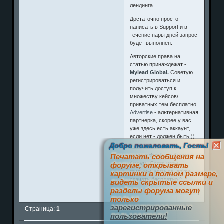
лендинга.
Достаточно просто
написать в Support и в
течение пары дней запрос
будет выполнен.
Авторские права на
статью принаждежат -
Mylead Global.
Советую
регистрироваться и
получить доступ к
множеству кейсов/
приватных тем бесплатно.
Advertise
- альтернативная
партнерка, скорее у вас
уже здесь есть аккаунт,
если нет - должен быть ))
Добро пожаловать, Гость!
www.prizrak.ws
Аниме
Печатать сообщения на
Форум. Софт, игры,
форуме, открывать
фильмы, музыка, anime
картинки в полном размере,
скачать бесплатно ^_^
видеть скрытые ссылки и
разделы форума могут
0
только
зарегистрированные
Страница:
1
пользователи!