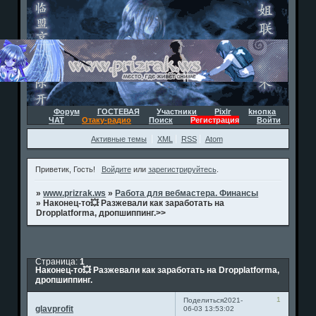
Форум
ГОСТЕВАЯ
Участники
Pixlr
kнопка
ЧАТ
Отаку-радио
Поиск
Регистрация
Войти
Активные темы
XML
RSS
Atom
Приветик, Гость!
Войдите
или
зарегистрируйтесь
.
»
www.prizrak.ws
»
Работа для вебмастера. Финансы
»
Наконец-то💥 Разжевали как заработать на
Dropplatforma, дропшиппинг.>>
Страница:
1
Наконец-то💥 Разжевали как заработать на Dropplatforma,
дропшиппинг.
1
Поделиться
2021-
glavprofit
06-03 13:53:02