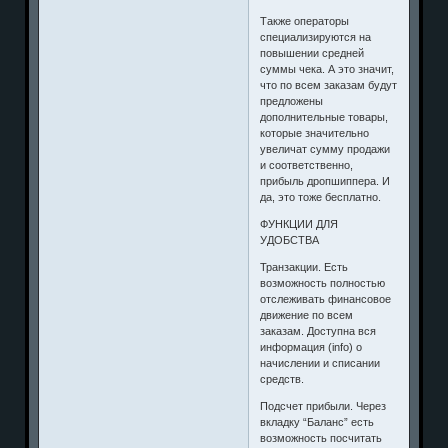
Также операторы
специализируются на
повышении средней
суммы чека. А это значит,
что по всем заказам будут
предложены
дополнительные товары,
которые значительно
увеличат сумму продажи
и соответственно,
прибыль дропшиппера. И
да, это тоже бесплатно.
ФУНКЦИИ ДЛЯ
УДОБСТВА
Транзакции. Есть
возможность полностью
отслеживать финансовое
движение по всем
заказам. Доступна вся
информация (info) о
начислении и списании
средств.
Подсчет прибыли. Через
вкладку “Баланс” есть
возможность посчитать