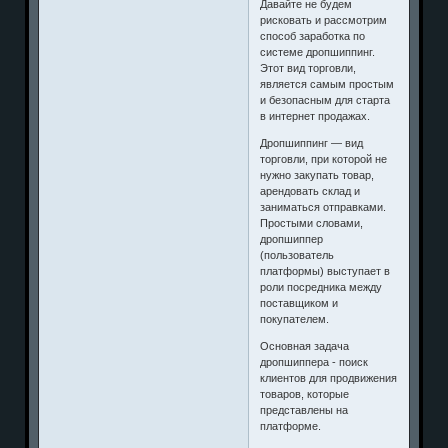
Давайте не будем
рисковать и рассмотрим
способ заработка по
системе дропшиппинг.
Этот вид торговли,
является самым простым
и безопасным для старта
в интернет продажах.
Дропшиппинг — вид
торговли, при которой не
нужно закупать товар,
арендовать склад и
заниматься отправками.
Простыми словами,
дропшиппер
(пользователь
платформы) выступает в
роли посредника между
поставщиком и
покупателем.
Основная задача
дропшиппера - поиск
клиентов для продвижения
товаров, которые
представлены на
платформе.