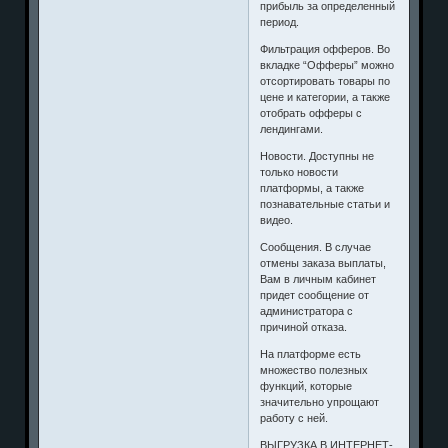
прибыль за определенный
период.
Фильтрация офферов. Во
вкладке “Офферы” можно
отсортировать товары по
цене и категории, а также
отобрать офферы с
лендингами.
Новости. Доступны не
только новости
платформы, а также
познавательные статьи и
видео.
Сообщения. В случае
отмены заказа выплаты,
Вам в личным кабинет
придет сообщение от
администратора с
причиной отказа.
На платформе есть
множество полезных
функций, которые
значительно упрощают
работу с ней.
ВЫГРУЗКА В ИНТЕРНЕТ-