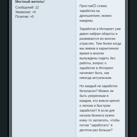
Местный житель!
Простая💥 схема
Сообщений:
12
заработка на
Уважение:
+0
дропшиппинг, можно
Позитив:
+0
каждому.
Заработок в Интернет уже
давно набрал обороты и
развивается во многих
отраслях. Тем более когда
мы живем в карантинное
время и многие
вынуждены сидеть без
работы, вопрос о
заработке в Интернет
начинает быть, как
никогда актуальным.
Но каждый ли заработок
безопасен? Можно ли
быть уверенным в
каждом, кто вовсю кричит
о легком и быстром
заработке? А если для
начала бизнеса нужно
кому-то заплатить, чтобы
потом “заработать” в
десятки раз больше?