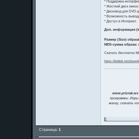
* Поддержка интерфей
* Жесткий диск емкос
* Дисковод для DVD-д
* Возможность вывод
* Доступ в Интернет.
Доп. информация (i
Размер (Size) образа
MD5-сумма образа:
e
Скачать бесплатно Micr
https://letitbit.net/do
www.prizrak.ws
программы. Игры 
мангу, скачать хе
0
Страница:
1