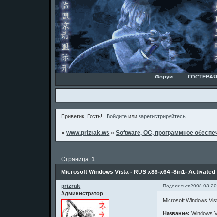
Форум
ГОСТЕВАЯ
Приветик, Гость!
Войдите
или
зарегистрируйтесь
.
»
www.prizrak.ws
»
Software, ОС, программное обеспеч
Страница:
1
Microsoft Windows Vista - RUS x86-x64 -8in1- Activated 
prizrak
Поделиться
2008-03-20
Администратор
Microsoft Windows Vist
Название:
Windows V