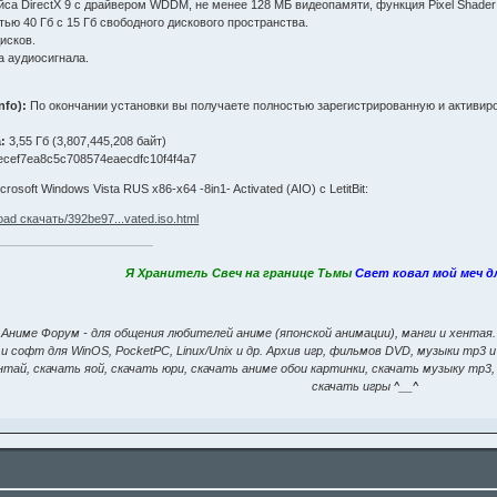
са DirectX 9 с драйвером WDDM, не менее 128 МБ видеопамяти, функция Pixel Shader 2
тью 40 Гб с 15 Гб свободного дискового пространства.
исков.
а аудиосигнала.
nfo):
По окончании установки вы получаете полностью зарегистрированную и активир
:
3,55 Гб (3,807,445,208 байт)
cef7ea8c5c708574eaecdfc10f4f4a7
osoft Windows Vista RUS x86-x64 -8in1- Activated (AIO) с LetitBit:
wnload скачать/392be97...vated.iso.html
Я Хранитель Свеч на границе Тьмы
Свет ковал мой меч 
Аниме Форум - для общения любителей аниме (японской анимации), манги и хентая
и софт для WinOS, PocketPC, Linux/Unix и др. Архив игр, фильмов DVD, музыки mp3 и
нтай, скачать яой, скачать юри, скачать аниме обои картинки, скачать музыку mp
скачать игры ^__^