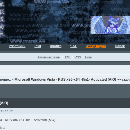
Участники
Pixlr
kнопка
ЧАТ
Отаку-радио
Поиск
Активные темы
XML
RSS
Atom
ение..
»
Microsoft Windows Vista - RUS x86-x64 -8in1- Activated (AIO) >> ска
(AIO)
 21:35:17
a - RUS x86-x64 -8in1- Activated (AIO)
ista