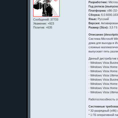
Разработчик:
Microso
Год релиза (выпуска
Платформа:
x86 (32-b
Сборка:
6.0.6000.16
Язык:
Русский
Сообщений:
37733
Версия:
Активирован
Уважение:
+923
Размер (Size):
3,5 Гб
Позитив:
+635
Описание (descripti
Система Microsoft W
дома для выхода в И
сложные математичес
выпускает пять разл
Данный дистрибутив в
- Windows Vista Busin
- Windows Vista Home
- Windows Vista Home
- Windows Vista Ultima
- Windows Vista Busin
- Windows Vista Home
- Windows Vista Home
- Windows Vista Ultima
Работоспособность с
Системные требова
* 32-разрядный (x86)
* 1 ГБ оперативной п