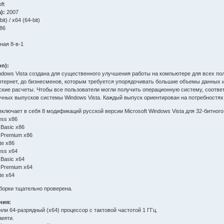
ft
):
2007
it) / x64 (64-bit)
386
ная 8-в-1
on):
indows Vista создана для существенного улучшения работы на компьютере для всех п
нтернет, до бизнесменов, которым требуется упорядочивать большие объемы данных и
кие расчеты. Чтобы все пользователи могли получить операционную систему, соотв
ичных выпусков системы Windows Vista. Каждый выпуск ориентирован на потребностях
ключает в себя 8 модификаций русской версии Microsoft Windows Vista для 32-битного (
ess x86
 Basic x86
 Premium x86
te x86
ess x64
 Basic x64
 Premium x64
te x64
борки тщательно проверена.
ния:
 или 64-разрядный (х64) процессор с тактовой частотой 1 ГГц.
амяти.