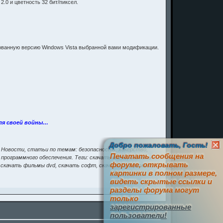
.0 и цветность 32 бит/пиксел.
ованную версию Windows Vista выбранной вами модификации.
для своей войны…
Добро пожаловать, Гость!
. Новости, статьи по темам: безопасность, хакерство,
Печатать сообщения на
 программного обеспечения. Теги: скачать anime, скачать
форуме, открывать
3, скачать фильмы dvd, скачать софт, скачать программы,
картинки в полном размере,
видеть скрытые ссылки и
разделы форума могут
только
зарегистрированные
пользователи!