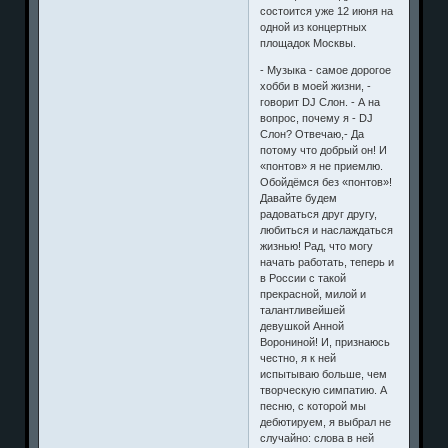
состоится уже 12 июня на
одной из концертных
площадок Москвы.
- Музыка - самое дорогое
хобби в моей жизни, -
говорит DJ Слон. - А на
вопрос, почему я - DJ
Слон? Отвечаю,- Да
потому что добрый он! И
«понтов» я не приемлю.
Обойдёмся без «понтов»!
Давайте будем
радоваться друг другу,
любиться и наслаждаться
жизнью! Рад, что могу
начать работать, теперь и
в России с такой
прекрасной, милой и
талантливейшей
девушкой Анной
Ворониной! И, признаюсь
честно, я к ней
испытываю больше, чем
творческую симпатию. А
песню, с которой мы
дебютируем, я выбрал не
случайно: слова в ней