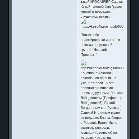
такой КРОСАВЧЕГ-Сашка.
Худой такооой был (курил
много) и недоедал,
студент-музыкант.
Писал себе
аранжировочки и играл в
некогда популярной
группе “Невский
Проспект”.
Конечно, в Алкоголь
влюблен он не был, но
уже, в те свои 16 лет,
попивал винишко со
своими друзьями: Лешкой
Лебединским (Профессор
Лебединский), Генкой
Богдановым (гр. Русские),
Сашкой Игудиным (один
из ведущих Клипмэйкеров
в России). Время было
золотое, гастроли,
клавиши (расческа) на
которых я играл на