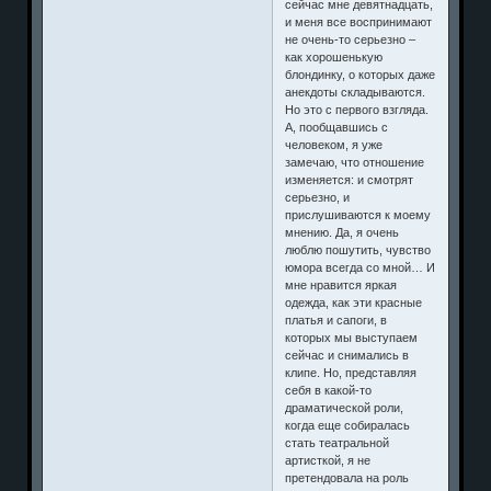
сейчас мне девятнадцать,
и меня все воспринимают
не очень-то серьезно –
как хорошенькую
блондинку, о которых даже
анекдоты складываются.
Но это с первого взгляда.
А, пообщавшись с
человеком, я уже
замечаю, что отношение
изменяется: и смотрят
серьезно, и
прислушиваются к моему
мнению. Да, я очень
люблю пошутить, чувство
юмора всегда со мной… И
мне нравится яркая
одежда, как эти красные
платья и сапоги, в
которых мы выступаем
сейчас и снимались в
клипе. Но, представляя
себя в какой-то
драматической роли,
когда еще собиралась
стать театральной
артисткой, я не
претендовала на роль