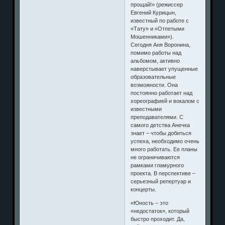
прощай!» (режиссер
Евгений Курицын,
известный по работе с
«Тату» и «Отпетыми
Мошенниками»).
Сегодня Аня Воронина,
помимо работы над
альбомом, активно
наверстывает упущенные
образовательные
возможности. Она
постоянно работает над
хореографией и вокалом с
известными
преподавателями. С
самого детства Анечка
знает – чтобы добиться
успеха, необходимо очень
много работать. Ее планы
не ограничиваются
рамками гламурного
проекта. В перспективе –
серьезный репертуар и
концерты.
«Юность – это
«недостаток», который
быстро проходит. Да,