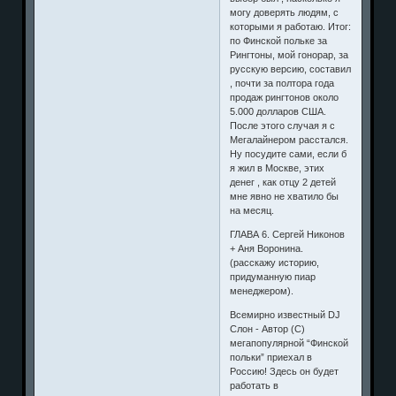
могу доверять людям, с
которыми я работаю. Итог:
по Финской польке за
Рингтоны, мой гонорар, за
русскую версию, составил
, почти за полтора года
продаж рингтонов около
5.000 долларов США.
После этого случая я с
Мегалайнером расстался.
Ну посудите сами, если б
я жил в Москве, этих
денег , как отцу 2 детей
мне явно не хватило бы
на месяц.
ГЛАВА 6. Сергей Никонов
+ Аня Воронина.
(расскажу историю,
придуманную пиар
менеджером).
Всемирно известный DJ
Слон - Автор (C)
мегапопулярной “Финской
польки” приехал в
Россию! Здесь он будет
работать в