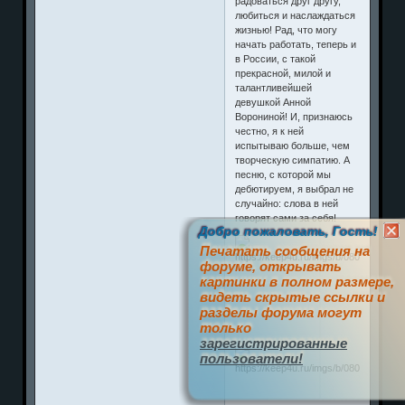
Давайте будем
радоваться друг другу,
любиться и наслаждаться
жизнью! Рад, что могу
начать работать, теперь и
в России, с такой
прекрасной, милой и
талантливейшей
девушкой Анной
Ворониной! И, признаюсь
честно, я к ней
испытываю больше, чем
творческую симпатию. А
песню, с которой мы
дебютируем, я выбрал не
случайно: слова в ней
Добро пожаловать, Гость!
говорят сами за себя!
Печатать сообщения на
форуме, открывать
картинки в полном размере,
видеть скрытые ссылки и
разделы форума могут
только
зарегистрированные
пользователи!