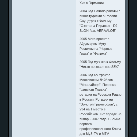
Хит в Германии.
2004 Год Начало работы с
Киностудиями в России.
Саундтрэк к Фильму
“Охота на Пиранью - DJ
SLON feat. VERA ALOE”
2005 Mега проект с
Айдамиром Мугу.
Ремиксы на “Черные
Глаза” и “Фатима”
2005 Год музыка к Фильму
“Никто не знает про SEX”
2006 Год Контракт с
Московским Лэйблом
“Мегалайнер”. Песенка
“Финская Полька”,
ротация на Русском Радио
в России. Ротация на
“Золотой Граммофон”, с
234 на 1 место в
Российском Хит параде на
январь 2007 года. Сьемка
первого
профессионального Клипа
для МуЗ-TV и MTV