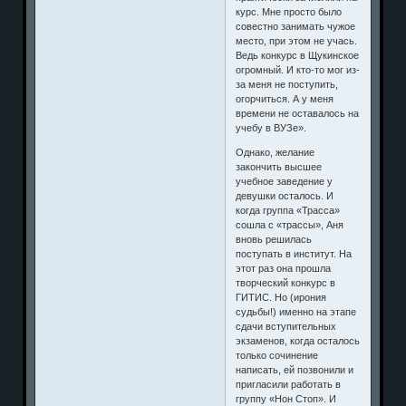
курс. Мне просто было
совестно занимать чужое
место, при этом не учась.
Ведь конкурс в Щукинское
огромный. И кто-то мог из-
за меня не поступить,
огорчиться. А у меня
времени не оставалось на
учебу в ВУЗе».
Однако, желание
закончить высшее
учебное заведение у
девушки осталось. И
когда группа «Трасса»
сошла с «трассы», Аня
вновь решилась
поступать в институт. На
этот раз она прошла
творческий конкурс в
ГИТИС. Но (ирония
судьбы!) именно на этапе
сдачи вступительных
экзаменов, когда осталось
только сочинение
написать, ей позвонили и
пригласили работать в
группу «Нон Стоп». И