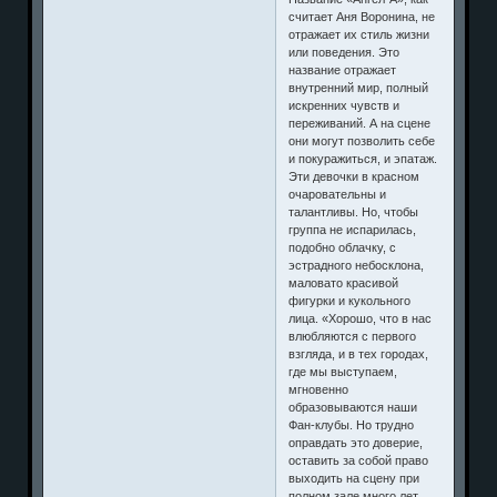
считает Аня Воронина, не
отражает их стиль жизни
или поведения. Это
название отражает
внутренний мир, полный
искренних чувств и
переживаний. А на сцене
они могут позволить себе
и покуражиться, и эпатаж.
Эти девочки в красном
очаровательны и
талантливы. Но, чтобы
группа не испарилась,
подобно облачку, с
эстрадного небосклона,
маловато красивой
фигурки и кукольного
лица. «Хорошо, что в нас
влюбляются с первого
взгляда, и в тех городах,
где мы выступаем,
мгновенно
образовываются наши
Фан-клубы. Но трудно
оправдать это доверие,
оставить за собой право
выходить на сцену при
полном зале много лет