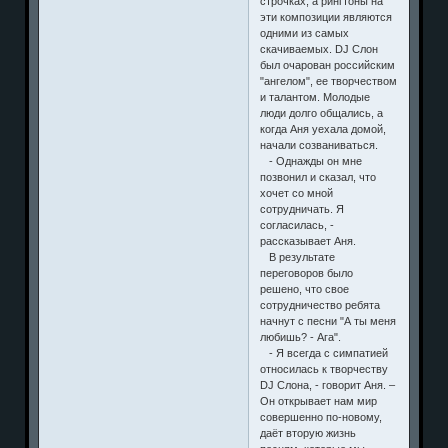
продержалась на первых
строчках, а рингтоны на
эти композиции являются
одними из самых
скачиваемых. DJ Слон
был очарован российским
"ангелом", ее творчеством
и талантом. Молодые
люди долго общались, а
когда Аня уехала домой,
начали созваниваться.
- Однажды он мне
позвонил и сказал, что
хочет со мной
сотрудничать. Я
согласилась, -
рассказывает Аня.
В результате
переговоров было
решено, что свое
сотрудничество ребята
начнут с песни "А ты меня
любишь? - Ага".
- Я всегда с симпатией
относилась к творчеству
DJ Слона, - говорит Аня. –
Он открывает нам мир
совершенно по-новому,