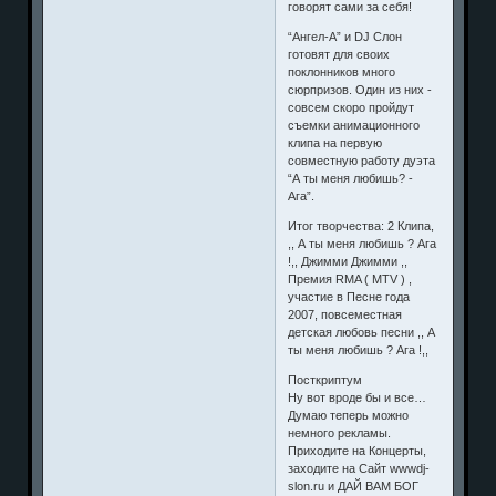
говорят сами за себя!
“Ангел-А” и DJ Слон
готовят для своих
поклонников много
сюрпризов. Один из них -
совсем скоро пройдут
съемки анимационного
клипа на первую
совместную работу дуэта
“А ты меня любишь? -
Ага”.
Итог творчества: 2 Клипа,
,, А ты меня любишь ? Ага
!,, Джимми Джимми ,,
Премия RMA ( MTV ) ,
участие в Песне года
2007, повсеместная
детская любовь песни ,, А
ты меня любишь ? Ага !,,
Посткриптум
Ну вот вроде бы и все…
Думаю теперь можно
немного рекламы.
Приходите на Концерты,
заходите на Сайт wwwdj-
slon.ru и ДАЙ ВАМ БОГ