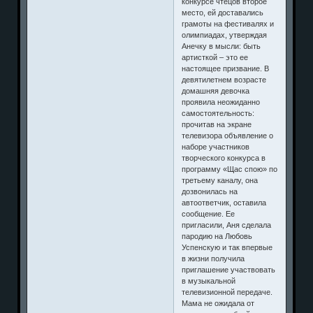
конкурсе чтецов второе
место, ей доставались
грамоты на фестивалях и
олимпиадах, утверждая
Анечку в мысли: быть
артисткой – это ее
настоящее призвание. В
девятилетнем возрасте
домашняя девочка
проявила неожиданно
самостоятельность:
прочитав на экране
телевизора объявление о
наборе участников
творческого конкурса в
программу «Щас спою» по
третьему каналу, она
дозвонилась на
автоответчик, оставила
сообщение. Ее
пригласили, Аня сделала
пародию на Любовь
Успенскую и так впервые
в жизни получила
приглашение участвовать
в музыкальной
телевизионной передаче.
Мама не ожидала от