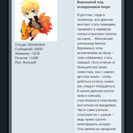
Ворониной под
псевдонимом Angel
В детстве, глядя в
телевизор, все девочки
мечтают стать певицами,
танцевать в нарядном
платье и высоких сапогах
на сцене… Московская
школьница Анечка
Откуда:
Wonderland
Воронина в этом
Сообщений:
54592
исключением не была –
Уважение:
+1135
тоже собиралась стать
Позитив:
+1468
певицей. Но в отличие от
Пол:
Женский
большинства своих
сверстниц, она с самого
детства знала – чтобы
добиться успеха, нужно
как следует потрудиться.
В школе девочка охотно
пела и плясала,
участвовала в спектаклях,
выступала на праздниках.
Часто сами учителя
отпускали ее с уроков –
ведь нужно срочно
репетировать концерт.
Она заняла на городском