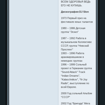
ВСЕМ ЗДОРОВЬЯ ВЕДЬ
ЕГО НЕ КУПИШЬ.
Дискография DJ Slon
1973 Первый приз на
фестивале юных талантов
1980 – 1986 Детская
группа “Эскиз”
1987 – 1992 Работа в
музыкальном Коллективе
СССР, группа “Невский
Проспект”
1993 – 1996 Работа
аранжировшиком в
немецких группах
1996 – 1999 Сольный
проект в Германии группа
“Sound Attack” Track
“Indian Dreams”,
“Kalaschnikov”, “N-Joy
Radio”, выступление по
всей Европе.
2000 Год сольный Альбом
“СССР”
2002 Год “Бригада” Мега