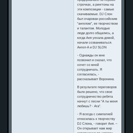
строчках, а рингтоны на
эти композиции - самые
скачиваемые. DJ Слон
был очарован российским
“ангелом”, ее творчеством
и талантом. Молодые
люди долго общались, а
когда Аня уехала домой,
начали созваниваться.
Ангел-А и DJ SLON
- Однажды он мне
позвонил и сказал, что
хочет со мной
сотрудничать. Я
согласилась, -
рассказывает Воронина.
В результате переговоров
было решено, что свое
сотрудничество ребята
начнут с песни “А ты меня
любишь? - Ага”.
- Я всегда с симпатией
относилась к творчеству
DJ Слона, - говорит Аня. –
Он открывает нам мир
совершенно по-новому,