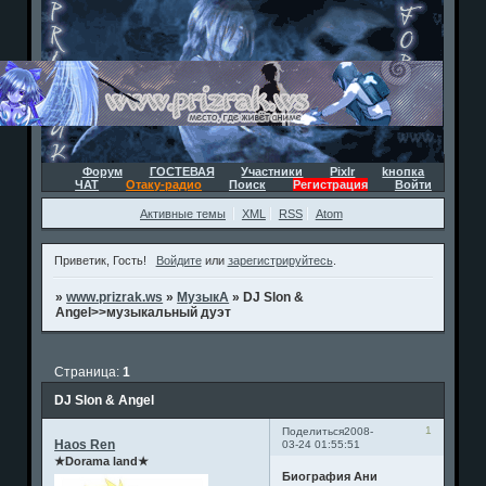
Форум
ГОСТЕВАЯ
Участники
Pixlr
kнопка
ЧАТ
Отаку-радио
Поиск
Регистрация
Войти
Активные темы
XML
RSS
Atom
Приветик, Гость!
Войдите
или
зарегистрируйтесь
.
»
www.prizrak.ws
»
МузыкА
»
DJ Slon &
Angel>>музыкальный дуэт
Страница:
1
DJ Slon & Angel
1
Поделиться
2008-
Haos Ren
03-24 01:55:51
★Dorama land★
Биография Aни