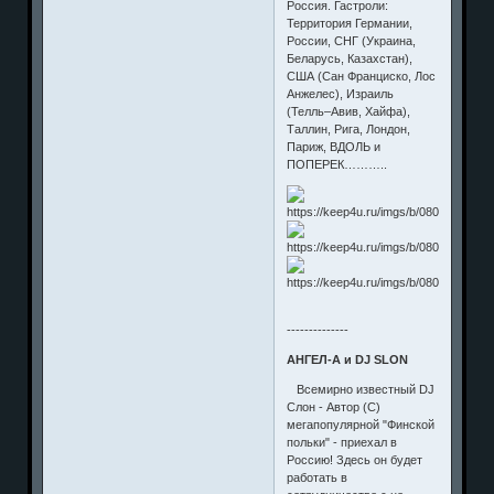
Россия. Гастроли:
Территория Германии,
России, СНГ (Украина,
Беларусь, Казахстан),
США (Сан Франциско, Лос
Анжелес), Израиль
(Телль–Авив, Хайфа),
Таллин, Рига, Лондон,
Париж, ВДОЛЬ и
ПОПЕРЕК………..
--------------
АНГЕЛ-А и DJ SLON
Всемирно известный DJ
Слон - Автор (C)
мегапопулярной "Финской
польки" - приехал в
Россию! Здесь он будет