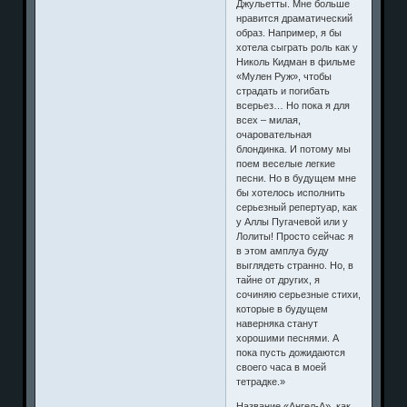
Джульетты. Мне больше
нравится драматический
образ. Например, я бы
хотела сыграть роль как у
Николь Кидман в фильме
«Мулен Руж», чтобы
страдать и погибать
всерьез… Но пока я для
всех – милая,
очаровательная
блондинка. И потому мы
поем веселые легкие
песни. Но в будущем мне
бы хотелось исполнить
серьезный репертуар, как
у Аллы Пугачевой или у
Лолиты! Просто сейчас я
в этом амплуа буду
выглядеть странно. Но, в
тайне от других, я
сочиняю серьезные стихи,
которые в будущем
наверняка станут
хорошими песнями. А
пока пусть дожидаются
своего часа в моей
тетрадке.»
Название «Ангел-А», как