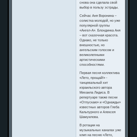
снова она сделала свой
выбор в пользу эстрады.
Сейчас Аня Воронина –
солистка молодой, но уже
популярной группы
«Ангел-А». Блондинка Аня
– вот сказочная красота.
Однако, не только
внешностью, но
ангельским голосом и
великолепными
артистическими
способностями.
Первая песня коллектива
«Лето, прощай!» -
танцевальный хит
израильского автора
Михаила Лидиса. В
репертуаре также песни
«Отпускаю» и «Однажды»
известных авторов Глеба
Кальпурного и Алексея
Шамуилова.
В ротации на
музыкальных каналах уже
клип на песню «Лето,