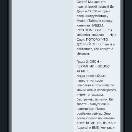
Сергей Минаев это
практический первый Ди
Джей в СССР который
спер инструментал у
Modern Talking и сверху
напел на НАШЕМ,
РУССКОМ ЯЗЫКЕ, ..ты
мой свет, мой сон …. Ну а
Слон, ПОТОМУ ЧТО
ДОБРЫЙ ОН. Вот так я и
состоялся, как Артист, с
Именем.
Глава 2. СЛОН +
ГЕРМАНИЯ = SOUND
ATTACK
Когда я первый раз
переступил порог
самолета в германии, то
мои мысли о небоскребах
и чем-то таааким,
быстренько исчезли. Вы
знаете, Гамбург очень
напоминает Питер,
особенно сейчас. Зная
всего 2 слова по немецки
а это: ШТАНГЕНЦИРКУЛЬ
(школа) и БМВ (мечта), я