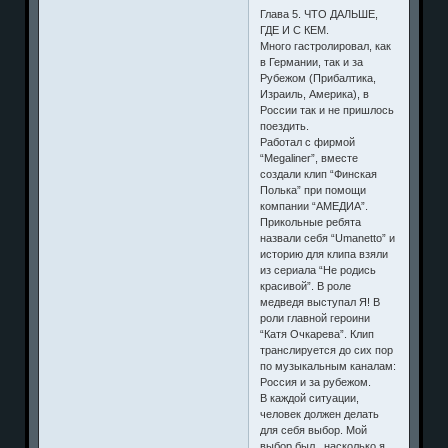
Глава 5. ЧТО ДАЛЬШЕ,
ГДЕ И С КЕМ.
Много гастролировал, как
в Германии, так и за
Рубежом (Прибалтика,
Израиль, Америка), в
России так и не пришлось
поездить.
Работал с фирмой
“Megaliner”, вместе
создали клип “Финская
Полька” при помощи
компании “АМЕДИА”.
Прикольные ребята
назвали себя “Umanetto” и
историю для клипа взяли
из сериала “Не родись
красивой”. В роле
медведя выступал Я! В
роли главной героини
“Катя Очкарева”. Клип
транслируется до сих пор
по музыкальным каналам:
Россия и за рубежом.
В каждой ситуации,
человек должен делать
для себя выбор. Мой
выбор был , насколько я