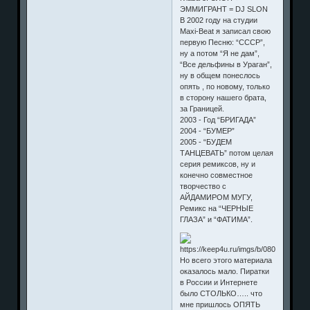
ЭММИГРАНТ = DJ SLON
В 2002 году на студии
Maxi-Beat я записал свою
первую Песню: “СССР”,
ну а потом “Я не дам”,
“Все дельфины в Ураган”,
ну в общем понеслось
опять , по новому, только
в сторону нашего брата,
за Границей.
2003 - Год “БРИГАДА”
2004 - “БУМЕР”
2005 - “БУДЕМ
ТАНЦЕВАТЬ” потом целая
серия ремиксов, ну и
конечно совместное
творчество с
АЙДАМИРОМ МУГУ,
Ремикс на “ЧЕРНЫЕ
ГЛАЗА” и “ФАТИМА”.
Но всего этого материала
оказалось мало. Пиратки
в России и Интернете
было СТОЛЬКО….. что
мне пришлось ОПЯТЬ