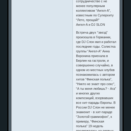
сотрудничестве с не
менее популярным
коллективом “Ангел-А”,
известным по Суперхиту
“Лето, прощай!”
Ангел-А и DJ SLON
Встреча двух “звезд”
произошла в Германии,
где DJ Слон жил и работал
последние годы. Солистка
группы “Ангел-А” Анна
Воронина приехала в
Берлин на гастроли, и
совершенно случайно, в
одном из местных клубов
познакомилась с автором
хитов “Финская полька”,
“Никто не знает про секс”,
“А ты меня любишь? - Ага”
и многих других
композиций, взорвавших
все хит-парады Европы. В
России DJ Слон не менее
знаменит - в хит-параде
“Золотой граммофон”, к
примеру, “Финская
полька” 19 недель
продержалась на первых