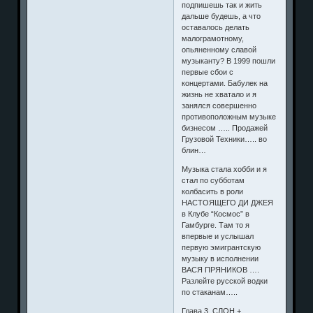
подпишешь так и жить
дальше будешь, а что
оставалось делать
малограмотному,
опьяненному славой
музыканту? В 1999 пошли
первые сбои с
концертами. Бабулек на
жизнь не хватало и я
занялся совершенно
противоположным музыке
бизнесом ….. Продажей
Грузовой Техники….. во
блин…
Музыка стала хобби и я
стал по субботам
колбасить в роли
НАСТОЯЩЕГО ДИ ДЖЕЯ
в Клубе “Космос” в
Гамбурге. Там то я
впервые и услышал
первую эмигрантскую
музыку в исполнении
ВАСЯ ПРЯНИКОВ ….
Разлейте русской водки
по стаканам…..
Глава 3. СЛОН +