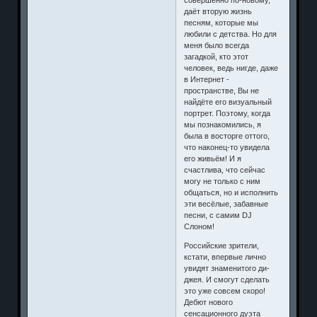
даёт вторую жизнь
песням, которые мы
любили с детства. Но для
меня было всегда
загадкой, кто этот
человек, ведь нигде, даже
в Интернет -
пространстве, Вы не
найдёте его визуальный
портрет. Поэтому, когда
мы познакомились, я
была в восторге оттого,
что наконец-то увидела
его живьём! И я
счастлива, что сейчас
могу не только с ним
общаться, но и исполнить
эти весёлые, забавные
песни, с самим DJ
Слоном!
Российские зрители,
кстати, впервые лично
увидят знаменитого ди-
джея. И смогут сделать
это уже совсем скоро!
Дебют нового
сенсационного дуэта