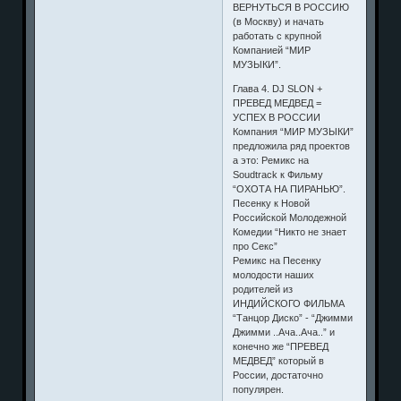
ВЕРНУТЬСЯ В РОССИЮ
(в Москву) и начать
работать с крупной
Компанией “МИР
МУЗЫКИ”.
Глава 4. DJ SLON +
ПРЕВЕД МЕДВЕД =
УСПЕХ В РОССИИ
Компания “МИР МУЗЫКИ”
предложила ряд проектов
а это: Ремикс на
Soudtrack к Фильму
“ОХОТА НА ПИРАНЬЮ”.
Песенку к Новой
Российской Молодежной
Комедии “Никто не знает
про Секс”
Ремикс на Песенку
молодости наших
родителей из
ИНДИЙСКОГО ФИЛЬМА
“Танцор Диско” - “Джимми
Джимми ..Ача..Ача..” и
конечно же “ПРЕВЕД
МЕДВЕД” который в
России, достаточно
популярен.