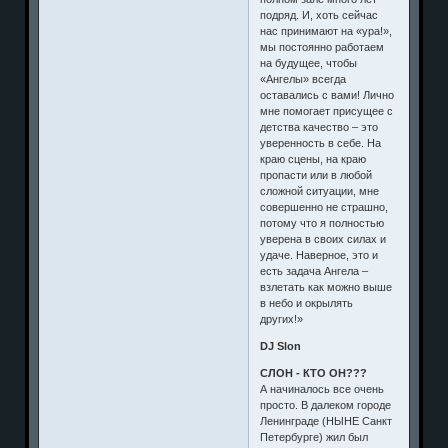
подряд. И, хоть сейчас
нас принимают на «ура!»,
мы постоянно работаем
на будущее, чтобы
«Ангелы» всегда
оставались с вами! Лично
мне помогает присущее с
детства качество – это
уверенность в себе. На
краю сцены, на краю
пропасти или в любой
сложной ситуации, мне
совершенно не страшно,
потому что я полностью
уверена в своих силах и
удаче. Наверное, это и
есть задача Ангела –
взлетать как можно выше
в небо и окрылять
других!»
DJ Slon
СЛОН - КТО ОН???
А начиналось все очень
просто. В далеком городе
Ленинграде (НЫНЕ Санкт
Петербурге) жил был