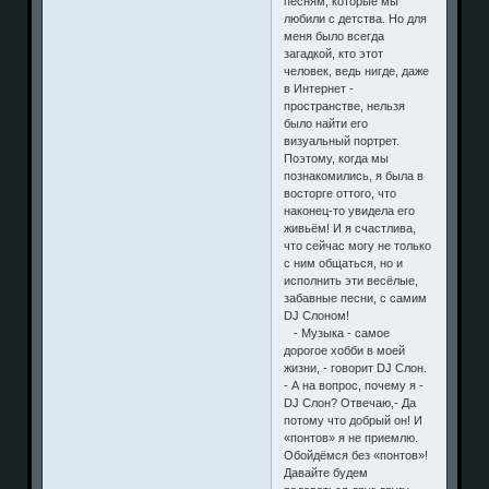
даёт вторую жизнь
песням, которые мы
любили с детства. Но для
меня было всегда
загадкой, кто этот
человек, ведь нигде, даже
в Интернет -
пространстве, нельзя
было найти его
визуальный портрет.
Поэтому, когда мы
познакомились, я была в
восторге оттого, что
наконец-то увидела его
живьём! И я счастлива,
что сейчас могу не только
с ним общаться, но и
исполнить эти весёлые,
забавные песни, с самим
DJ Слоном!
- Музыка - самое
дорогое хобби в моей
жизни, - говорит DJ Слон.
- А на вопрос, почему я -
DJ Слон? Отвечаю,- Да
потому что добрый он! И
«понтов» я не приемлю.
Обойдёмся без «понтов»!