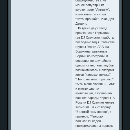
работать в
сотрудничестве с не
менее популярным
коллективом "Ангел-А",
известным по хитам
"Лето, прощай!", «Час Для
Двоих».
Встреча двух звезд
произошла в Германии,
где DJ Слон жил и работал
последние годы. Солистка
группы "Ангел-А" Анна
Воронина приехала в
Берлин на гастроли, и
совершенно случайно в
одном из местных клубов
познакомилась с автором
хитов "Финская полька",
"Никто не знает про секс",
"А ты меня любишь? - Ага"
и многих других
композиций, взорвавших
все хит-парады Европы. В
России DJ Слон не менее
знаменит - в хит-параде
"Золотой граммофон", к
примеру, "Финская
полька" 19 недель