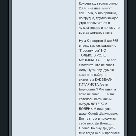
Концертах, весили около
20 Кг! (на шее, минут
так… 50), было приятно,
но трудно, трудно каждое
утро просыпаться в
чужом городе и почему то
всегда хотелось пить.
Ну а Концертов было 365
в году, так как катался с
“Проспектом” НО
ТОЛЬКО В РОЛЕ
МУЗЫКАНТА….. Ну вот
смотрите, кто не знает
Аллу Пугачеву, думаю
такого не найдется,
скажите а КАК ЗВАЛИ
ГИТАРИСТА Аллы
Борисовны? Фигушки, я
тоже не знаю…… а так
хотелось быть каким
нибудь ДИТЕРОМ
БОЛЕНЫМ или пусть
даже Юркой Шатуновым.
Вот тут то я и придумал
себе имя: Ди Джей……
Слон? Почему Ди Джей:
мне тогда очень нравился