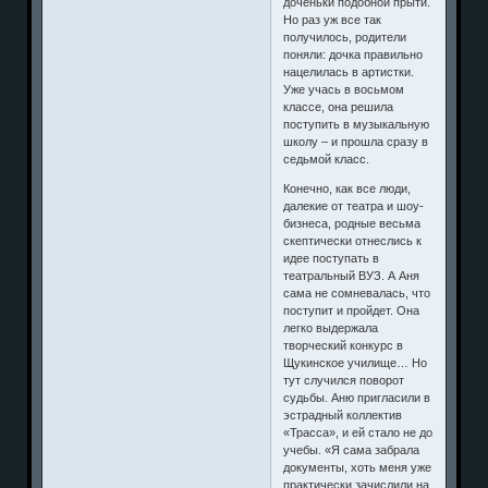
доченьки подобной прыти.
Но раз уж все так
получилось, родители
поняли: дочка правильно
нацелилась в артистки.
Уже учась в восьмом
классе, она решила
поступить в музыкальную
школу – и прошла сразу в
седьмой класс.
Конечно, как все люди,
далекие от театра и шоу-
бизнеса, родные весьма
скептически отнеслись к
идее поступать в
театральный ВУЗ. А Аня
сама не сомневалась, что
поступит и пройдет. Она
легко выдержала
творческий конкурс в
Щукинское училище… Но
тут случился поворот
судьбы. Аню пригласили в
эстрадный коллектив
«Трасса», и ей стало не до
учебы. «Я сама забрала
документы, хоть меня уже
практически зачислили на