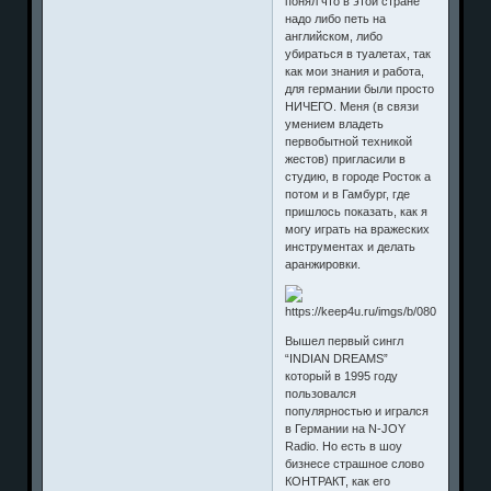
понял что в этой стране
надо либо петь на
английском, либо
убираться в туалетах, так
как мои знания и работа,
для германии были просто
НИЧЕГО. Меня (в связи
умением владеть
первобытной техникой
жестов) пригласили в
студию, в городе Росток а
потом и в Гамбург, где
пришлось показать, как я
могу играть на вражеских
инструментах и делать
аранжировки.
Вышел первый сингл
“INDIAN DREAMS”
который в 1995 году
пользовался
популярностью и игрался
в Германии на N-JOY
Radio. Но есть в шоу
бизнесе страшное слово
КОНТРАКТ, как его