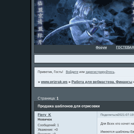
Форум
ГОСТЕВАЯ
Приветик, Гость!
Войдите
или
зарегистрируйтесь
.
»
www.prizrak.ws
»
Работа для вебмастера. Финансы
Страница:
1
Продажа шаблонов для отрисовки
Fiery_K
Поделиться
2021-07-19
Новичок
Для Всех кто хочет н
Сообщений:
1
Уважение:
+0
Имеются шаблоны Евр