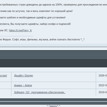
стребованных стран доведены до идеала на 100%, проверены для прохождения во мно
ению как по штучно, так и весь комплект по хорошей цене!
чаете шаблон и необходимые шрифты для установки!
омплекта, Вы получаете шрифты, набор селфи и подписей!
или ЛС:
https://t.me/Fiery_K
е Форум. Софт, игры, фильмы, музыка, anime скачать бесплатно ^_^
ество!
Дизайн / Design
2026-0
Аниме ~ Anime
2022-0
Software, ОС, программное обеспечение..
2019-0
^.^вверх^.^