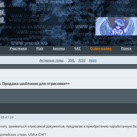
Участники
Pixlr
kнопка
ЧАТ
Отаку-радио
Поиск
Активные темы
XML
RSS
Atom
»
Продажа шаблонов для отрисовки>>
 05:47:29
ачать заниматься отрисовкой документов, предлагаю к приобретению наработанную баз
опейских стран, USA и СНГ!