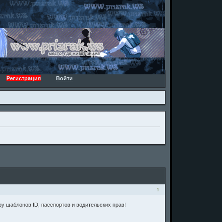
Регистрация
Войти
1
у шаблонов ID, пасспортов и водительских прав!