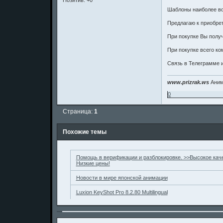
Позитив:
+0
Шаблоны наиболее во
Предлагаю к приобрет
При покупке Вы полу
При покупке всего к
Связь в Телеграмме 
www.prizrak.ws
Аним
0
Страница:
1
Похожие темы
Помощь в верификации и разблокировке. >>Высокое кач
Низкие цены!
Новости в мире японской анимации
Luxion KeyShot Pro 8.2.80 Multilingual