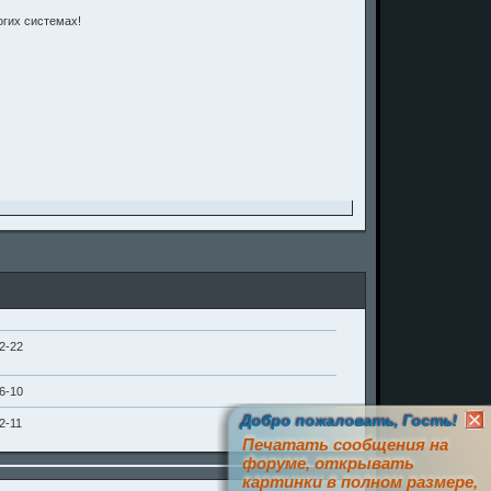
гих системах!
2-22
6-10
Добро пожаловать, Гость!
2-11
Печатать сообщения на
форуме, открывать
картинки в полном размере,