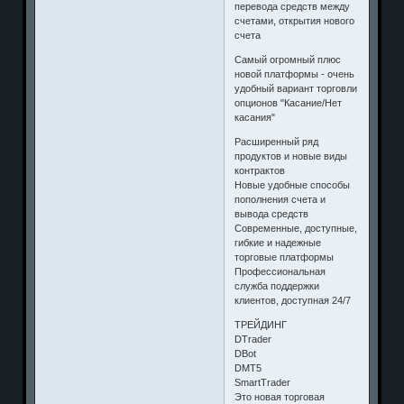
перевода средств между
счетами, открытия нового
счета
Самый огромный плюс
новой платформы - очень
удобный вариант торговли
опционов "Касание/Нет
касания"
Расширенный ряд
продуктов и новые виды
контрактов
Новые удобные способы
пополнения счета и
вывода средств
Современные, доступные,
гибкие и надежные
торговые платформы
Профессиональная
служба поддержки
клиентов, доступная 24/7
ТРЕЙДИНГ
DTrader
DBot
DMT5
SmartTrader
Это новая торговая