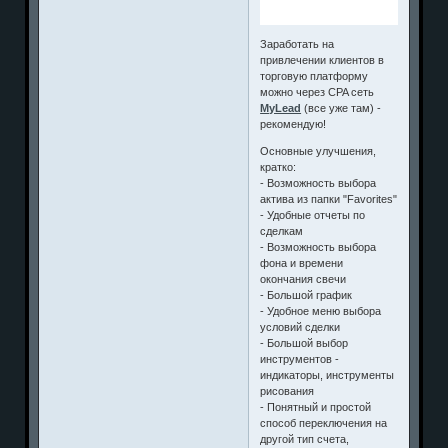
Заработать на
привлечении клиентов в
торговую платформу
можно через CPA сеть
MyLead
(все уже там) -
рекомендую!
Основные улучшения,
кратко:
- Возможность выбора
актива из папки "Favorites"
- Удобные отчеты по
сделкам
- Возможность выбора
фона и времени
окончания свечи
- Большой график
- Удобное меню выбора
условий сделки
- Большой выбор
инструментов -
индикаторы, инструменты
рисования
- Понятный и простой
способ переключения на
другой тип счета,