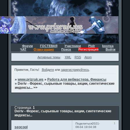
Форум
ГОСТЕВАЯ
Участники
Pixlr
kнопка
ЧАТ
Отаку-радио
Поиск
Регистрация
Войти
Активные темы
XML
RSS
Atom
Приветик, Гость!
Войдите
или
зарегистрируйтесь
.
»
www.prizrak.ws
»
Работа для вебмастера. Финансы
»
Deriv - Форекс, сырьевые товары, акции, синтетические
индексы... >>
Страница:
1
Deriv - Форекс, сырьевые товары, акции, синтетические
индексы...
1
Поделиться
2021-
seocool
08-04 19:04:38