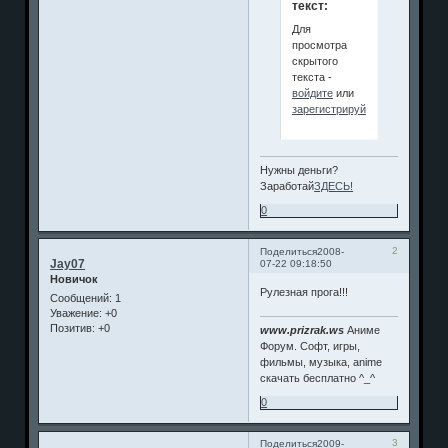
текст:
Для
просмотра
скрытого
текста -
войдите
или
зарегистрируйтесь
.
Нужны деньги?
Заработай
ЗДЕСЬ!
0
2
Поделиться
2008-
Jay07
07-22 09:18:50
Новичок
Рулезная прога!!!
Сообщений:
1
Уважение:
+0
Позитив:
+0
www.prizrak.ws
Аниме
Форум. Софт, игры,
фильмы, музыка, anime
скачать бесплатно ^_^
0
3
Поделиться
2009-