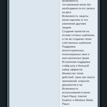
Возможность
тестирования меню без
необходимости его записи
на диск
Возможность защиты
меню паролем от его
изменения другими
лицами
Создание проектов на
основе готовых шаблонов,
а так же создание своих
собственных шаблонов
Поддержка
многостраничных,
полноэкранных окон и
окон различных форм
Встроенная поддержка
слайд-шоу и большой
набор эффектов
Множество типов
действий, таких как запуск
приложений, открытие
документов и пр.
Возможность
использования в меню
Flash Player, Internet
Explorer и Windows Media
Player