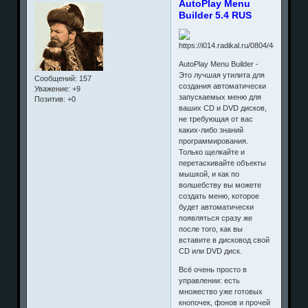
AutoPlay Menu
Builder 5.4 RUS
AutoPlay Menu Builder -
Это лучшая утилита для
Сообщений:
157
создания автоматически
Уважение:
+9
запускаемых меню для
Позитив:
+0
ваших CD и DVD дисков,
не требующая от вас
каких-либо знаний
программирования.
Только щелкайте и
перетаскивайте объекты
мышкой, и как по
волшебству вы можете
создать меню, которое
будет автоматически
появляться сразу же
после того, как вы
вставите в дисковод свой
CD или DVD диск.
Всё очень просто в
управлении: есть
множество уже готовых
кнопочек, фонов и прочей