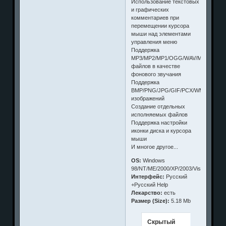
Использование текстовых
и графических
комментариев при
перемещении курсора
мыши над элементами
управления меню
Поддержка
MP3/MP2/MP1/OGG/WAV/MID/RMI/X
файлов в качестве
фонового звучания
Поддержка
BMP/PNG/JPG/GIF/PCX/WMF/EMF/I
изображений
Создание отдельных
исполняемых файлов
Поддержка настройки
иконки диска и курсора
мыши
И многое другое...
OS:
Windows
98/NT/ME/2000/XP/2003/Vista
Интерфейс:
Русский
+Русский Help
Лекарство:
есть
Размер (Size):
5.18 Mb
Скрытый