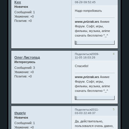
Kex
08-29 09:52:45
Новичок
Надо попробовать
Сообщений:
1
Уважение:
+0
Позитив:
+0
www.prizrak.ws
Аниме
Форум. Софт, игры,
фильмы, музыка, anime
скачать бесплатно ^_^
0
4
Поделиться
2009-
Олег Листопад
11-05 16:03:26
Интересуюсь
Спасибо!
Сообщений:
3
Уважение:
+0
Позитив:
+0
www.prizrak.ws
Аниме
Форум. Софт, игры,
фильмы, музыка, anime
скачать бесплатно ^_^
0
5
Поделиться
2011-
thupriy
03-03 22:46:37
Новичок
Да, действительно,
Сообщений:
1
пользовался очень давно,
Уважение:
+0