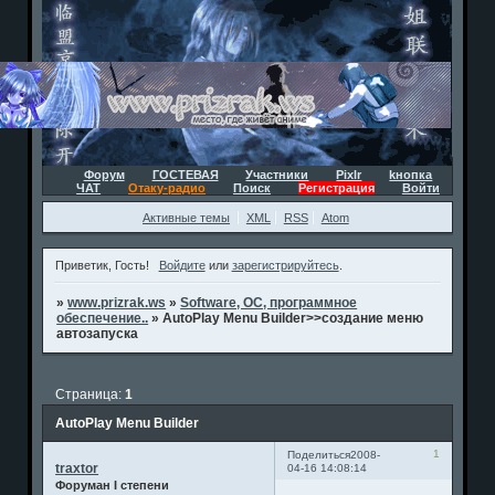
Форум
ГОСТЕВАЯ
Участники
Pixlr
kнопка
ЧАТ
Отаку-радио
Поиск
Регистрация
Войти
Активные темы
XML
RSS
Atom
Приветик, Гость!
Войдите
или
зарегистрируйтесь
.
»
www.prizrak.ws
»
Software, ОС, программное
обеспечение..
»
AutoPlay Menu Builder>>создание меню
автозапуска
Страница:
1
AutoPlay Menu Builder
1
Поделиться
2008-
traxtor
04-16 14:08:14
Форуман I степени