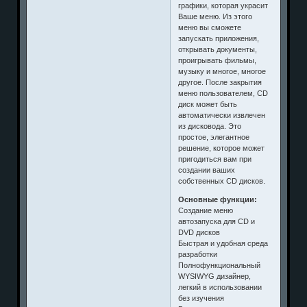
графики, которая украсит
Ваше меню. Из этого
меню вы сможете
запускать приложения,
открывать документы,
проигрывать фильмы,
музыку и многое, многое
другое. После закрытия
меню пользователем, CD
диск может быть
автоматически извлечен
из дисковода. Это
простое, элегантное
решение, которое может
пригодиться вам при
создании ваших
собственных CD дисков.
Основные функции:
Создание меню
автозапуска для CD и
DVD дисков
Быстрая и удобная среда
разработки
Полнофункциональный
WYSIWYG дизайнер,
легкий в использовании
без изучения