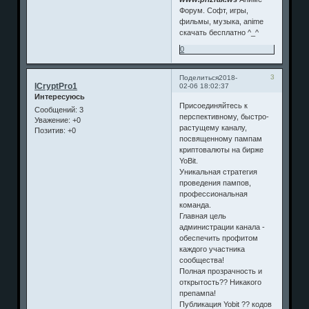
Форум. Софт, игры,
фильмы, музыка, anime
скачать бесплатно ^_^
0
3
Поделиться
2018-
ICryptPro1
02-06 18:02:37
Интересуюсь
Присоединяйтесь к
Сообщений:
3
перспективному, быстро-
Уважение:
+0
растущему каналу,
Позитив:
+0
посвященному пампам
криптовалюты на бирже
YoBit.
Уникальная стратегия
проведения пампов,
профессиональная
команда.
Главная цель
администрации канала -
обеспечить профитом
каждого участника
сообщества!
Полная прозрачность и
открытость?? Никакого
препампа!
Публикация Yobit ?? кодов