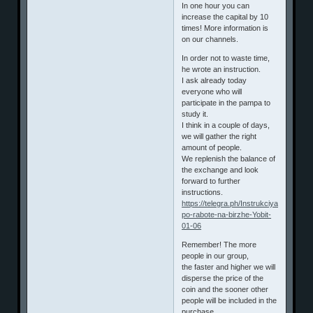
In one hour you can
increase the capital by 10
times! More information is
on our channels.
In order not to waste time,
he wrote an instruction.
I ask already today
everyone who will
participate in the pampa to
study it.
I think in a couple of days,
we will gather the right
amount of people.
We replenish the balance of
the exchange and look
forward to further
instructions.
https://telegra.ph/Instrukciya-
po-rabote-na-birzhe-Yobit-
01-06
Remember! The more
people in our group,
the faster and higher we will
disperse the price of the
coin and the sooner other
people will be included in the
purchase.