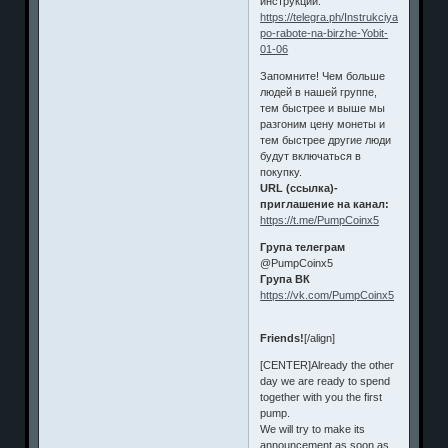
инструкций.
https://telegra.ph/Instrukciya-
po-rabote-na-birzhe-Yobit-
01-06
Запомните! Чем больше
людей в нашей группе,
тем быстрее и выше мы
разгоним цену монеты и
тем быстрее другие люди
будут включаться в
покупку.
URL (ссылка)-
приглашение на канал:
https://t.me/PumpCoinx5
Група телеграм
@PumpCoinx5
Група ВК
https://vk.com/PumpCoinx5
Friends!
[/align]
[CENTER]Already the other
day we are ready to spend
together with you the first
pump.
We will try to make its
announcement as soon as