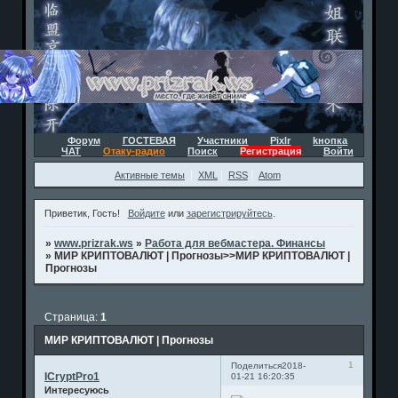
Форум
ГОСТЕВАЯ
Участники
Pixlr
kнопка
ЧАТ
Отаку-радио
Поиск
Регистрация
Войти
Активные темы
XML
RSS
Atom
Приветик, Гость!
Войдите
или
зарегистрируйтесь
.
»
www.prizrak.ws
»
Работа для вебмастера. Финансы
»
МИР КРИПТОВАЛЮТ | Прогнозы>>МИР КРИПТОВАЛЮТ |
Прогнозы
Страница:
1
МИР КРИПТОВАЛЮТ | Прогнозы
1
Поделиться
2018-
ICryptPro1
01-21 16:20:35
Интересуюсь