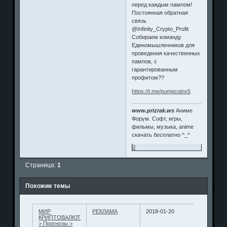
перед каждым пампом!
Постоянная обратная
связь
@Infinity_Crypto_Profit
Собираем команду
Единомышленников для
проведения качественных
пампов, с
гарантированным
профитом??
https://t.me/pumpcoinx5
www.prizrak.ws
Аниме
Форум. Софт, игры,
фильмы, музыка, anime
скачать бесплатно ^_^
0
Страница:
1
Похожие темы
МИР
РЕКЛАМА
2018-01-20
КРИПТОВАЛЮТ
> Прогнозы >