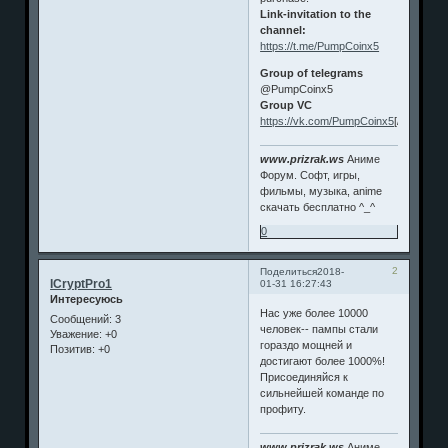
Link-invitation to the
channel:
https://t.me/PumpCoinx5
Group of telegrams
@PumpCoinx5
Group VC
https://vk.com/PumpCoinx5
[/align]
www.prizrak.ws
Аниме
Форум. Софт, игры,
фильмы, музыка, anime
скачать бесплатно ^_^
0
2
Поделиться
2018-
ICryptPro1
01-31 16:27:43
Интересуюсь
Нас уже более 10000
Сообщений:
3
человек-- пампы стали
Уважение:
+0
гораздо мощней и
Позитив:
+0
достигают более 1000%!
Присоединяйся к
сильнейшей команде по
профиту.
www.prizrak.ws
Аниме