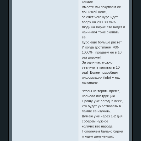
канале.
Вместе мы покупаем её
по низкой цене,
за счёт чего курс идёт
вверх на 200-300%%.
Люди на бирже это видят и
начинают тоже скупать
её.
Курс ещё больше растёт.
И когда достигаем 700-
1000%, продаём её в 10
раз дороже!
За один час можно
увеличить капитал в 10
раз! Более подробная
информация (info) у нас
на канале.
Чтобы не терять время,
написал инструкцию.
Прошу уже сегодня всех,
кто будет участвовать в
пампе её изучить.
Думаю уже через 1-2 дня
соберем нужное
количество народа.
Пополняем баланс биржи
и ждем дальнейших