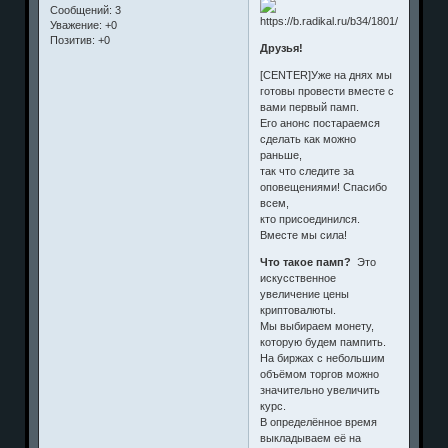
Сообщений:
3
Уважение:
+0
Позитив:
+0
Друзья!
[CENTER]Уже на днях мы
готовы провести вместе с
вами первый памп.
Его анонс постараемся
сделать как можно
раньше,
так что следите за
оповещениями! Спасибо
всем,
кто присоединился.
Вместе мы сила!
Что такое памп?
Это
искусственное
увеличение цены
криптовалюты.
Мы выбираем монету,
которую будем пампить.
На биржах с небольшим
объёмом торгов можно
значительно увеличить
курс.
В определённое время
выкладываем её на