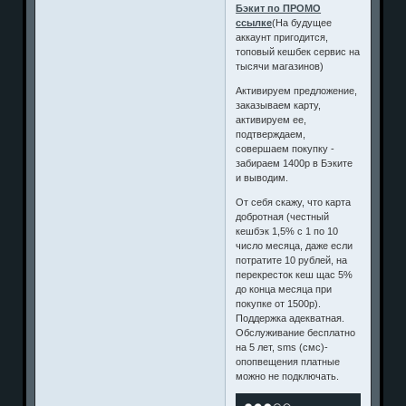
Бэкит по ПРОМО
ссылке
(На будущее
аккаунт пригодится,
топовый кешбек сервис на
тысячи магазинов)
Активируем предложение,
заказываем карту,
активируем ее,
подтверждаем,
совершаем покупку -
забираем 1400р в Бэките
и выводим.
От себя скажу, что карта
добротная (честный
кешбэк 1,5% с 1 по 10
число месяца, даже если
потратите 10 рублей, на
перекресток кеш щас 5%
до конца месяца при
покупке от 1500р).
Поддержка адекватная.
Обслуживание бесплатно
на 5 лет, sms (смс)-
опопвещения платные
можно не подключать.