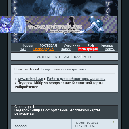
Форум
ГОСТЕВАЯ
Участники
Pixlr
kнопка
ЧАТ
Отаку-радио
Поиск
Регистрация
Войти
Активные темы
XML
RSS
Atom
Приветик, Гость!
Войдите
или
зарегистрируйтесь
.
»
www.prizrak.ws
»
Работа для вебмастера. Финансы
»
Подарок 1400р за оформление бесплатной карты
Райфайзен>>
Страница:
1
Подарок 1400р за оформление бесплатной карты
Райфайзен
1
Поделиться
2021-
seocool
10-17 09:51:52