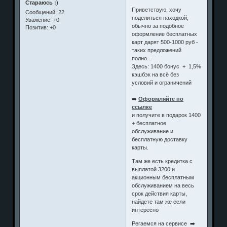
Стараюсь :)
Приветствую, хочу
Сообщений:
22
поделиться находкой,
Уважение:
+0
обычно за подобное
Позитив:
+0
оформление бесплатных
карт дарят 500-1000 руб -
таких предложений
полно...
Здесь: 1400 бонус + 1,5%
кэшбэк на всё без
условий и ограничений
➡️
Оформляйте по
ссылке
и получите в подарок 1400
+ бесплатное
обслуживание и
бесплатную доставку
карты.
Там же есть кредитка с
выплатой 3200 и
акционным бесплатным
обслуживанием на весь
срок действия карты,
найдете там же если
интересно
Регаемся на сервисе ➡️