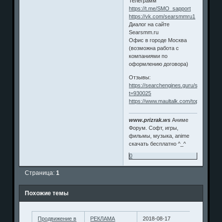
Телеграмм
https://t.me/SMO_sapport
https://vk.com/searsmmru1
Диалог на сайте
Searsmm.ru
Офис в городе Москва
(возможна работа с
компаниями по
оформлению договора)
Отзывы:
https://searchengines.guru/showthrea
t=930025
https://www.maultalk.com/topic177562.
www.prizrak.ws
Аниме
Форум. Софт, игры,
фильмы, музыка, anime
скачать бесплатно ^_^
0
Страница:
1
Похожие темы
Продвижение в
РЕКЛАМА
2018-08-17