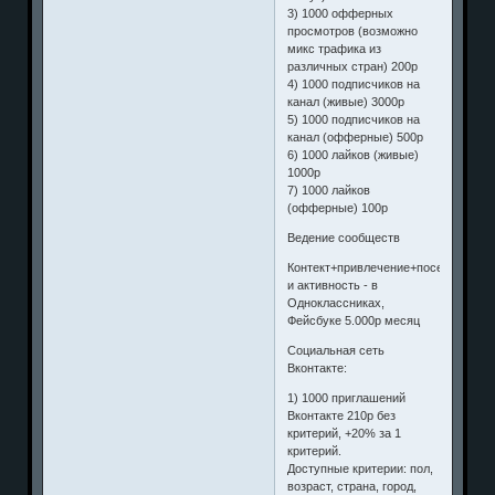
3) 1000 офферных
просмотров (возможно
микс трафика из
различных стран) 200р
4) 1000 подписчиков на
канал (живые) 3000р
5) 1000 подписчиков на
канал (офферные) 500р
6) 1000 лайков (живые)
1000р
7) 1000 лайков
(офферные) 100р
Ведение сообществ
Контект+привлечение+посещаемост
и активность - в
Одноклассниках,
Фейсбуке 5.000р месяц
Социальная сеть
Вконтакте:
1) 1000 приглашений
Вконтакте 210р без
критерий, +20% за 1
критерий.
Доступные критерии: пол,
возраст, страна, город,