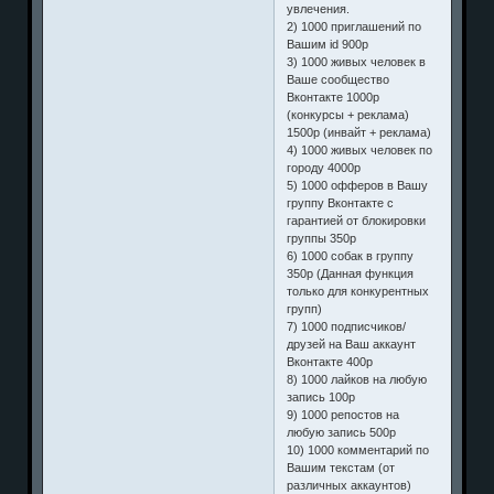
увлечения.
2) 1000 приглашений по
Вашим id 900р
3) 1000 живых человек в
Ваше сообщество
Вконтакте 1000р
(конкурсы + реклама)
1500р (инвайт + реклама)
4) 1000 живых человек по
городу 4000р
5) 1000 офферов в Вашу
группу Вконтакте с
гарантией от блокировки
группы 350р
6) 1000 собак в группу
350р (Данная функция
только для конкурентных
групп)
7) 1000 подписчиков/
друзей на Ваш аккаунт
Вконтакте 400р
8) 1000 лайков на любую
запись 100р
9) 1000 репостов на
любую запись 500р
10) 1000 комментарий по
Вашим текстам (от
различных аккаунтов)