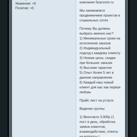
компания Searsmm.ru
Уважение:
+0
Позитив:
+0
Мы занимаемся
продвижением проектов в
социальных сетях
Почему Вы должны
выбрать именно нас?
1) Минимальные сроки на
исполнение заказов
2) Индивидуальный
подход к каждому клиенту
3) Низкие цены, скидки
при больших заказах
4) Высокие гарантии
5) Опыт более 5 лет в
данном направление
6) Каждый наш новый
клиент для нас как первая
любовь
Прайс лист на услуги:
Ведение группы
1) Вконтакте 3.000р (1
пост в день, обработка
заявок клиентов,
взаимодействие, ответы
на вопросы.)