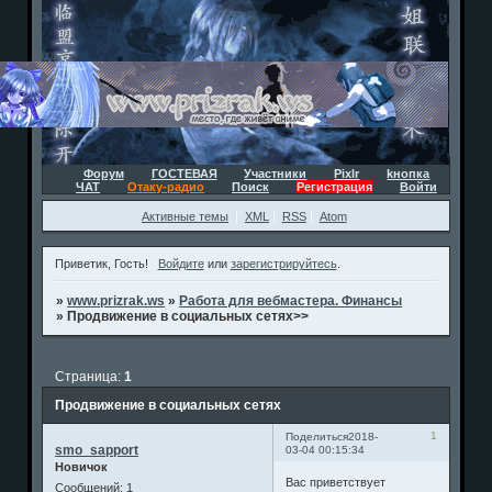
Форум
ГОСТЕВАЯ
Участники
Pixlr
kнопка
ЧАТ
Отаку-радио
Поиск
Регистрация
Войти
Активные темы
XML
RSS
Atom
Приветик, Гость!
Войдите
или
зарегистрируйтесь
.
»
www.prizrak.ws
»
Работа для вебмастера. Финансы
»
Продвижение в социальных сетях>>
Страница:
1
Продвижение в социальных сетях
1
Поделиться
2018-
smo_sapport
03-04 00:15:34
Новичок
Вас приветствует
Сообщений:
1