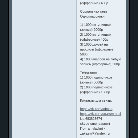
(офферные) 400р
Социальная сеть
Одноклассники
1) 1000 вступивших
(живые) 2000р
2) 1000 вступивших
(офферные) 400р
3) 1000 друзей на
профиль (офферные)
500р
4) 1000 классов на любую
запись (офферные) 300р
Telegramm
1) 1000 подписчиков
(живые) 5000р
2) 1000 подписчиков
(офферные) 1500р
Контакты для связи:
https://vk.com/tebesa
https://vk.com/searsmmru1
icq 683823674
skype smo_sapport
Почта : vladimir-
zakazy@Yandex.ru