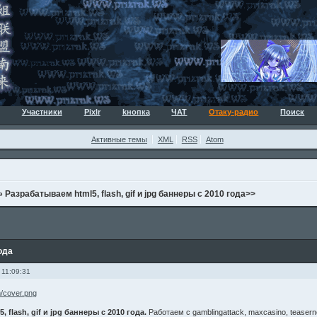
Участники
Pixlr
kнопка
ЧАТ
Отаку-радио
Поиск
Активные темы
XML
RSS
Atom
»
Разрабатываем html5, flash, gif и jpg баннеры с 2010 года>>
года
 11:09:31
 flash, gif и jpg баннеры с 2010 года.
Работаем с gamblingattack, maxcasino, teasernet