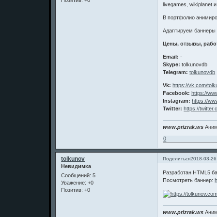
Позитив:
+0
livegames, wikiplanet
В портфолио анимиро
Адаптируем баннеры д
Цены, отзывы, рабо
Email:
-
Skype:
tolkunovdb
Telegram:
tolkunovdb
Vk:
https://vk.com/to
Facebook:
https://ww
Instagram:
https://w
Twitter:
https://twitte
www.prizrak.ws
Аним
0
tolkunov
Поделиться
2018-03-26
Невидимка
Разработан HTML5 ба
Сообщений:
5
Посмотреть баннер:
Уважение:
+0
Позитив:
+0
www.prizrak.ws
Аним