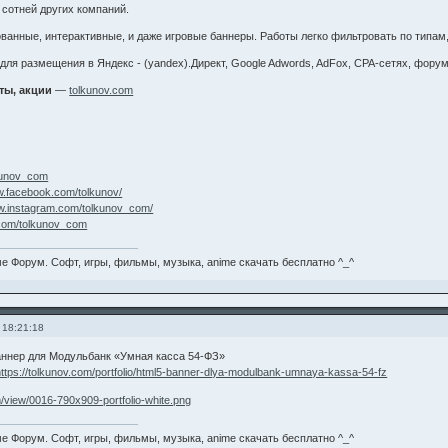
 и сотней других компаний.
ванные, интерактивные, и даже игровые баннеры. Работы легко фильтровать по типам
ля размещения в Яндекс - (yandex).Директ, Google Adwords, AdFox, CPA-сетях, форум
ты, акции
—
tolkunov.com
lkunov_com
w.facebook.com/tolkunov/
ww.instagram.com/tolkunov_com/
r.com/tolkunov_com
е Форум. Софт, игры, фильмы, музыка, anime скачать бесплатно ^_^
 18:21:18
ннер для Модульбанк «Умная касса 54-ФЗ»
https://tolkunov.com/portfolio/html5-banner-dlya-modulbank-umnaya-kassa-54-fz
е Форум. Софт, игры, фильмы, музыка, anime скачать бесплатно ^_^