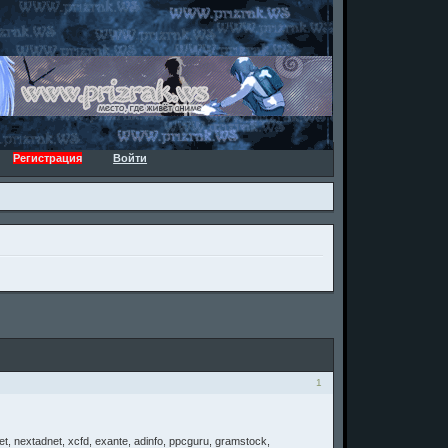
Регистрация
Войти
1
, nextadnet, xcfd, exante, adinfo, ppcguru, gramstock,