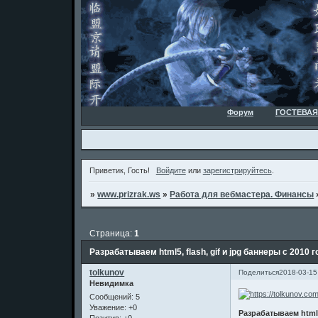
Форум
ГОСТЕВАЯ
Приветик, Гость!
Войдите
или
зарегистрируйтесь
.
»
www.prizrak.ws
»
Работа для вебмастера. Финансы
Страница:
1
Разрабатываем html5, flash, gif и jpg баннеры с 2010 
tolkunov
Поделиться
2018-03-15
Невидимка
Сообщений:
5
Уважение:
+0
Разрабатываем html5,