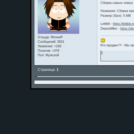
Сборка самых новых 
Название: Сборка пр
Размер (Size): 5 MB
Letitbit -
https://letitbit
Depositfiles -
https://d
Откуда:
ЯпониЯ
Сообщений:
3501
Кто продает?! - Мы п
Уважение:
+166
Позитив:
+379
0
Пол:
Мужской
Страница:
1