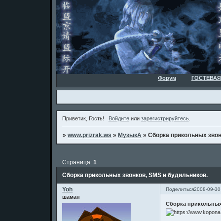
Форум
ГОСТЕВАЯ
Приветик, Гость!
Войдите
или
зарегистрируйтесь
.
»
www.prizrak.ws
»
МузыкА
»
Сборка прикольных звон
Страница:
1
Сборка прикольных звонков, SMS и будильников.
Yoh
Поделиться
2008-09-30
шаман
Сборка прикольных