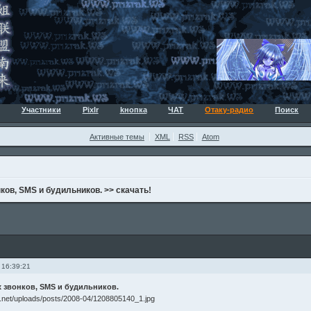
Участники
Pixlr
kнопка
ЧАТ
Отаку-радио
Поиск
Активные темы
XML
RSS
Atom
ков, SMS и будильников. >> скачать!
 16:39:21
 звонков, SMS и будильников.