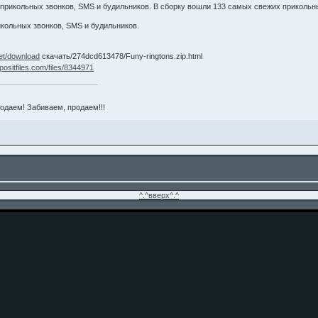
прикольных звонков, SMS и будильников. В сборку вошли 133 самых свежих прикольны
икольных звонков, SMS и будильников.
.net/download
скачать/274dcd613478/Funy-ringtons.zip.html
epositfiles.com/files/8344971
родаем! Забиваем, продаем!!!
^.^вверх^.^