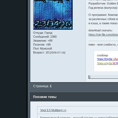
Разработчик: Golden
Год релиза (выпуска)
О программе: Компак
за различных сбоев 
и кэша, а также пока
download скачать:
Откуда:
Город
https://vip-file.com/do
Сообщений:
2380
Уважение:
+89
пиво - моя слабость, 
Позитив:
+98
Пол:
Мужской
Возраст:
18
[2008-07-19]
спойлер
Член Клуба
<Ан
Член клуба
М.
Н
0
Страница:
1
Похожие темы
Vopt 9.0 Multilang >>
Ежемесячный конкурс : лучший постер >> новостей/тем/с