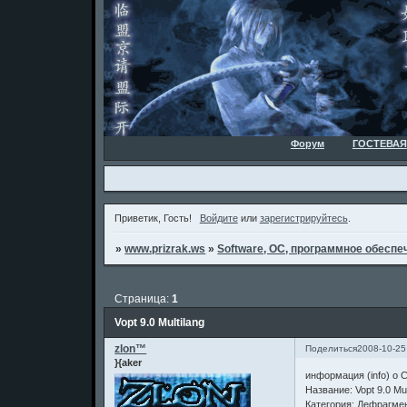
Форум
ГОСТЕВАЯ
Приветик, Гость!
Войдите
или
зарегистрируйтесь
.
»
www.prizrak.ws
»
Software, ОС, программное обеспеч
Страница:
1
Vopt 9.0 Multilang
zlon™
Поделиться
2008-10-25
}{aker
информация (info) о 
Название: Vopt 9.0 Mul
Категория: Дефрагме