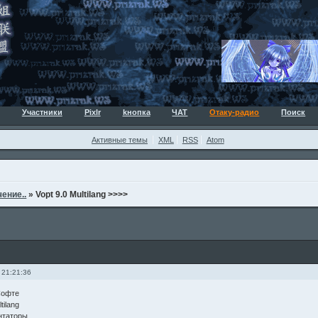
Участники
Pixlr
kнопка
ЧАТ
Отаку-радио
Поиск
Активные темы
XML
RSS
Atom
ение..
»
Vopt 9.0 Multilang >>>>
 21:21:36
Софте
tilang
нтаторы