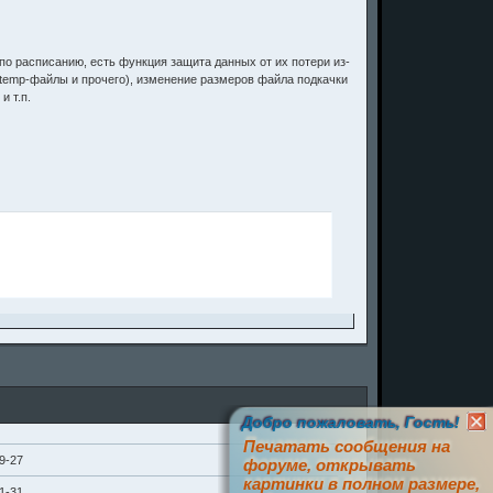
о расписанию, есть функция защита данных от их потери из-
temp-файлы и прочего), изменение размеров файла подкачки
и т.п.
Добро пожаловать, Гость!
Печатать сообщения на
9-27
форуме, открывать
картинки в полном размере,
1-31