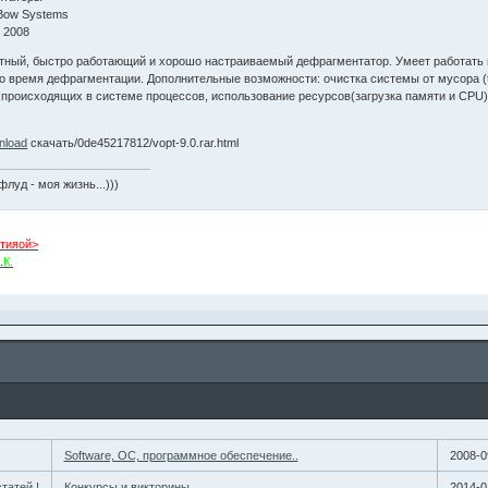
 Bow Systems
: 2008
тный, быстро работающий и хорошо настраиваемый дефрагментатор. Умеет работать п
во время дефрагментации. Дополнительные возможности: очистка системы от мусора (
з происходящих в системе процессов, использование ресурсов(загрузка памяти и CPU) 
wnload
скачать/0de45217812/vopt-9.0.rar.html
флуд - моя жизнь...)))
тияой>
.
К.
Software, ОС, программное обеспечение..
2008-0
татей !
Конкурсы и викторины
2014-0