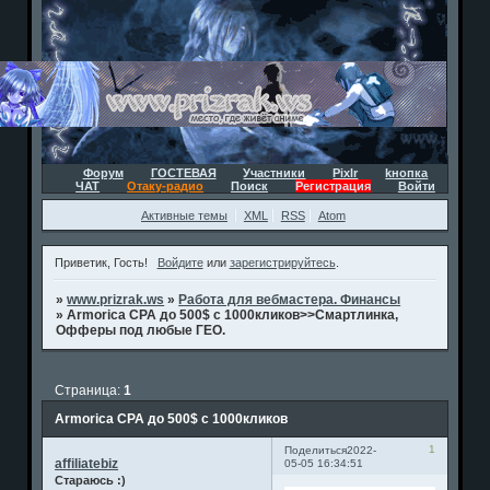
Форум
ГОСТЕВАЯ
Участники
Pixlr
kнопка
ЧАТ
Отаку-радио
Поиск
Регистрация
Войти
Активные темы
XML
RSS
Atom
Приветик, Гость!
Войдите
или
зарегистрируйтесь
.
»
www.prizrak.ws
»
Работа для вебмастера. Финансы
»
Armorica CPA до 500$ с 1000кликов>>Смартлинка,
Офферы под любые ГЕО.
Страница:
1
Armorica CPA до 500$ с 1000кликов
1
Поделиться
2022-
affiliatebiz
05-05 16:34:51
Стараюсь :)