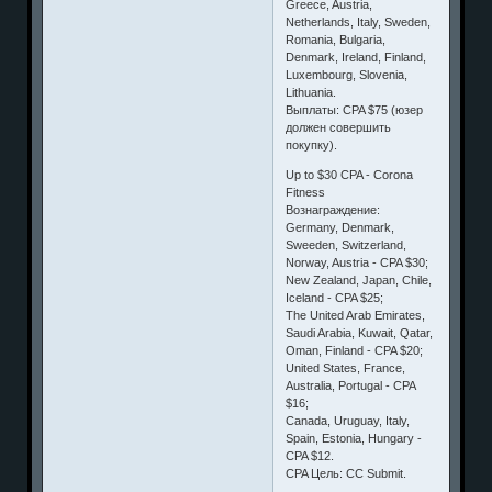
Greece, Austria,
Netherlands, Italy, Sweden,
Romania, Bulgaria,
Denmark, Ireland, Finland,
Luxembourg, Slovenia,
Lithuania.
Выплаты: CPA $75 (юзер
должен совершить
покупку).
Up to $30 CPA - Corona
Fitness
Вознаграждение:
Germany, Denmark,
Sweeden, Switzerland,
Norway, Austria - CPA $30;
New Zealand, Japan, Chile,
Iceland - CPA $25;
The United Arab Emirates,
Saudi Arabia, Kuwait, Qatar,
Oman, Finland - CPA $20;
United States, France,
Australia, Portugal - CPA
$16;
Canada, Uruguay, Italy,
Spain, Estonia, Hungary -
CPA $12.
CPA Цель: CC Submit.