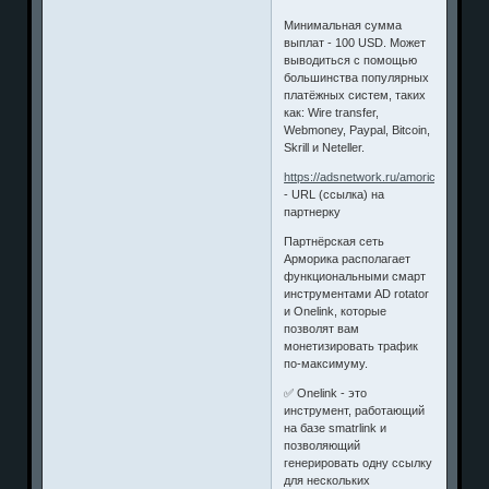
Минимальная сумма
выплат - 100 USD. Может
выводиться с помощью
большинства популярных
платёжных систем, таких
как: Wire transfer,
Webmoney, Paypal, Bitcoin,
Skrill и Neteller.
https://adsnetwork.ru/amorica
- URL (ссылка) на
партнерку
Партнёрская сеть
Арморика располагает
функциональными смарт
инструментами AD rotator
и Onelink, которые
позволят вам
монетизировать трафик
по-максимуму.
✅ Onelink - это
инструмент, работающий
на базе smatrlink и
позволяющий
генерировать одну ссылку
для нескольких