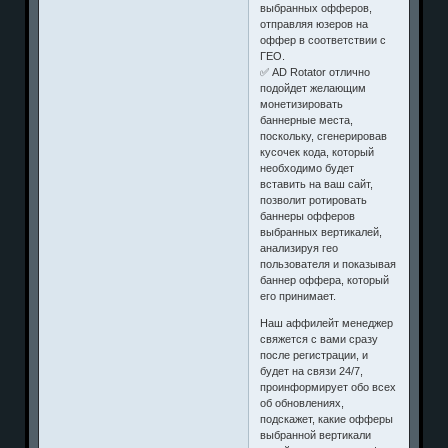
выбранных офферов,
отправляя юзеров на
оффер в соответствии с
ГЕО.
✅ AD Rotator отлично
подойдет желающим
монетизировать
баннерные места,
поскольку, сгенерировав
кусочек кода, который
необходимо будет
вставить на ваш сайт,
позволит ротировать
баннеры офферов
выбранных вертикалей,
анализируя гео
пользователя и показывая
баннер оффера, который
его принимает.
Наш аффилейт менеджер
свяжется с вами сразу
после регистрации, и
будет на связи 24/7,
проинформирует обо всех
об обновлениях,
подскажет, какие офферы
выбранной вертикали