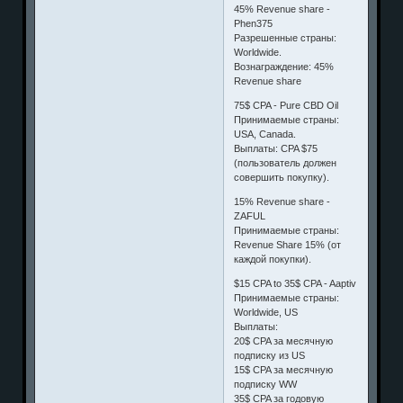
45% Revenue share -
Phen375
Разрешенные страны:
Worldwide.
Вознаграждение: 45%
Revenue share
75$ CPA - Pure CBD Oil
Принимаемые страны:
USA, Canada.
Выплаты: CPA $75
(пользователь должен
совершить покупку).
15% Revenue share -
ZAFUL
Принимаемые страны:
Revenue Share 15% (от
каждой покупки).
$15 CPA to 35$ CPA - Aaptiv
Принимаемые страны:
Worldwide, US
Выплаты:
20$ CPA за месячную
подписку из US
15$ CPA за месячную
подписку WW
35$ CPA за годовую